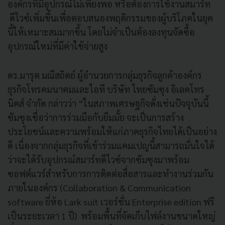
องค์กรที่มีอุปกรณ์ไม่เพียงพอ หรือต้องการใช้งานสมาร์ท
ดีไวซ์เพิ่มขึ้นเพื่อตอบสนองพฤติกรรมของผู้บริโภคในยุค
นี้ให้เหมาะสมมากขึ้น โดยไม่จำเป็นต้องลงทุนจัดซื้อ
อุปกรณ์ใหม่ที่มีค่าใช้จ่ายสูง
ดร.มารุต มณีสถิตย์ ผู้อำนวยการกลุ่มธุรกิจลูกค้าองค์กร
ธุรกิจโทรคมนาคมและไอที บริษัท ไทยซัมซุง อิเลคโทร
นิคส์ จำกัด กล่าวว่า “ในสภาพเศรษฐกิจดั่งเช่นปัจจุบันนี้
ซัมซุงเชื่อว่าการร่วมมือกับยืมมั้ย จะเป็นการสร้าง
ประโยชน์และความพร้อมให้แก่ภาคธุรกิจไทยได้เป็นอย่าง
ดี เนื่องจากกลุ่มธุรกิจที่เข้าร่วมแคมเปญนี้สามารถมั่นใจได้
ว่าจะได้รับอุปกรณ์สมาร์ทดีไวซ์จากซัมซุงมาพร้อม
ซอฟต์แวร์สำหรับการการติดต่อสื่อสารและทำงานร่วมกัน
ภายในองค์กร (Collaboration & Communication
software ยี่ห้อ Lark suit เวอร์ชั่น Enterprise edition ฟรี
เป็นระยะเวลา 1 ปี) พร้อมพื้นที่จัดเก็บไฟล์งานขนาดใหญ่