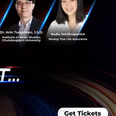
เทียม ArcGIS ส่อง
ส
nd นำระบบแผนที่
เทียม ตรวจพิกัดแปลง
วามโปร่งใส ตอบโจทย์
ุนก...
 Team
e สานต่อความร่วม
 Hunt Season 4 ยก