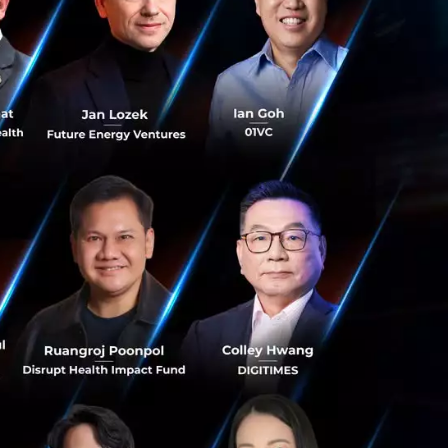
เชี่ยวชาญด้าน
ต่ปี 2554 มีโอกาส
งด้านเทคโนโลยีให้
มงานกับองค์กร
 ในตำแหน่ง
น่ง Project
กรรมศาสตร์ จาก
ทยาลัย