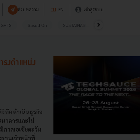
ส่งบทความ
TH
EN
เข้าสู่ระบบ
UGHTS
Based On
SUSTAINABLE
VIDEOS
P
ดำรงตำแหน่ง
จิทัล ดำเนินธุรกิจ
รธนาคารและไม่
ูมิภาคเอเชียตะวัน
ธานเจ้าหน้าที่