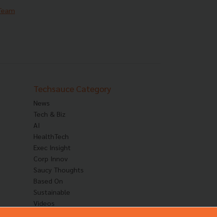
 Team
Techsauce Category
News
Tech & Biz
AI
HealthTech
Exec Insight
Corp Innov
Saucy Thoughts
Based On
Sustainable
Videos
Podcast