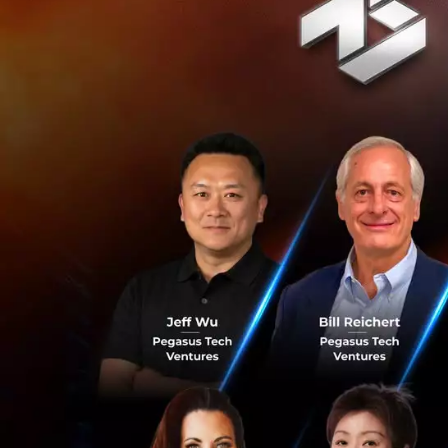
SCB Tech X บริษั
แบบครบวงจร มุ่งใ
โจทย์ความต้องการขอ
ธุรกิจของลูกค้าใน
นายตรัยรัตน์ สุวร
“ผมมีความตื่นเต้นเ
ครั้งนี้ โดยมุ่งหว
สร้างประสบการณ์ที
ระดับโลกอย่างทัดเท