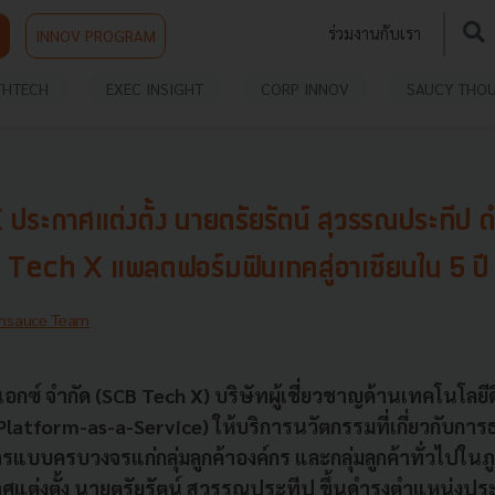
ร่วมงานกับเรา
INNOV PROGRAM
THTECH
EXEC INSIGHT
CORP INNOV
SAUCY THO
ระกาศแต่งตั้ง นายตรัยรัตน์ สุวรรณประทีป 
ech X แพลตฟอร์มฟินเทคสู่อาเซียนใน 5 ปี
hsauce Team
เอกซ์ จำกัด (
SCB Tech X) บริษัทผู้เชี่ยวชาญด้านเทคโนโลยีดิ
latform-as-a-Service) ให้บริการนวัตกรรมที่เกี่ยวกับกา
รแบบครบวงจรแก่กลุ่มลูกค้าองค์กร และกลุ่มลูกค้าทั่วไปในภ
ศแต่งตั้ง นายตรัยรัตน์ สุวรรณประทีป ขึ้นดำรงตำแหน่งประ