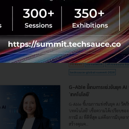
ระดับประสบการณ์ดิจิทัลใน T
Summit 2026
SIX Network ผนึกกำลังกับ Techsa
Techsauce Global Summit 2026 ภ
to The Next…" จัดขึ้นระหว่างวันท
ณ ศูนย์การประชุมแห่งชาติสิริ...
สิงหาคม 6, 2026
| By
Techsauce
0
PR News
six-network
nft-treasure-hu
techsauce-global-summit-2026
G-Able ชี้เกมการแข่งขันยุค AI วัด
'เทคโนโลยี'
G-Able ชี้เกมการแข่งขันยุค AI วัดกัน
'เทคโนโลยี' เชื่อความได้เปรียบขององ
การมี AI ที่ดีที่สุด แต่คือการมีบุคลา
สร้างคุณค...