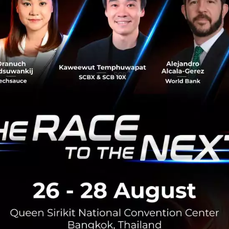
RTICLE
กรุงเทพโปรดิ๊วส x Esri ใช้ดาว
พิกัดแปลงปลูก ดันเกษตรโปร่งใ
กรุงเทพโปรดิ๊วส ผนึก Esri Thaila
อัจฉริยะ 'ArcGIS' และภาพถ่ายดาว
ปลูกวัตถุดิบอาหารสัตว์ ยกระดับค
มาตรฐานค้าโลก EUDR พร้อมลดต้นท
สิงหาคม 7, 2026
| By
Techsauce
0
PR News
arcgis
SIX Network และ Techsauc
มือปีที่ 4 นำ NFT Treasure