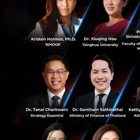
ภูมิภาคอาเซียนภาย
นายตรัยรัตน์ สุวร
Technology Operat
ได้ดำรงตำแหน่งผู
กับธนาคาร ก่อนหน้
ขนาดใหญ่ทางด้านเ
0
Executive IT Spec
Engineer ด้านการศ
จุฬาลงกรณ์มหาวิท
1.7K
PR News
scb-group
scb