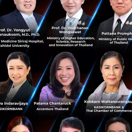
ใน 5 ปี”
รณประทีป เป็นผู้มีความรู้ ความสามารถ มากด้วยประสบการณ์ที่
ions and Platforms โดยร่วมงานกับธนาคารไทยพาณิชย์ ตั้งแ
้บริหารระดับสูง และมีบทบาทสำคัญในการร่วมวางโครงสร้างทา
าร่วมงานกับธนาคารไทยพาณิชย์ นายตรัยรัตน์ มีโอกาสได้ร่ว
ทคโนโลยีสารสนเทศ เช่น บริษัท ไอบีเอ็ม ประเทศไทย จำกัด
ialist มากว่า 21 ปี และ บริษัท ABB ประเทศไทย จำกัด ในตำแห
ึกษา นายตรัยรัตน์ สำเร็จการศึกษาระดับปริญญาตรี คณะวิศว
ยาลัย และปริญญาโท สาขาบริหารธุรกิจ จากจุฬาลงกรณ์มหาวิ
-techx
fintech company
No comment