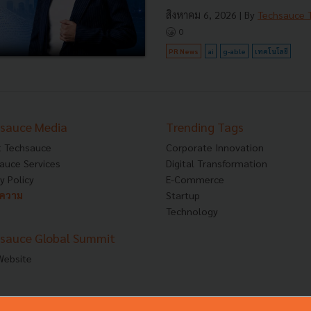
สิงหาคม 6, 2026
| By
Techsauce
0
PR News
ai
g-able
เทคโนโลยี
sauce Media
Trending Tags
 Techsauce
Corporate Innovation
auce Services
Digital Transformation
y Policy
E-Commerce
ทความ
Startup
Technology
sauce Global Summit
 Website