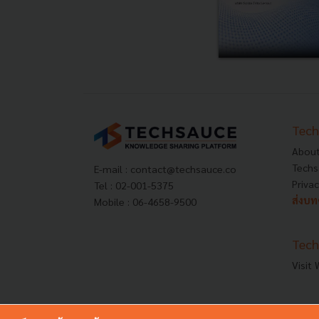
Tech
About
Techs
E-mail :
contact@techsauce.co
Privac
Tel : 02-001-5375
ส่งบ
Mobile : 06-4658-9500
Tech
Visit