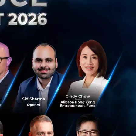
รด้านเทคโนโลยี
ทคโนโลยีเพื่อตอบ
ารเติบโตให้กับ
ับเคลื่อนสำคัญ
์ จำกัด
กล่าวว่า
อง SCB Tech X ใน
งธุรกิจ พร้อมทั้ง
ในการแข่งขันใน
เทคแพลตฟอร์มใน