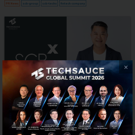
PR News
scb-group
scb-techx
fintech company
×
SCB Group to set up SCBX as ‘Mothership’ to
propel the firm as a regional financial technology
group
SCB Group established SCBX as a mothership company to