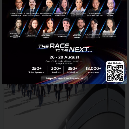
accelerate proactive expansion into financial business to the
fullest extent. The move will ready the Group to propel as a reg...
September 23, 2021
| By
Techsauce Team
21
News
SCBX
SCB Group