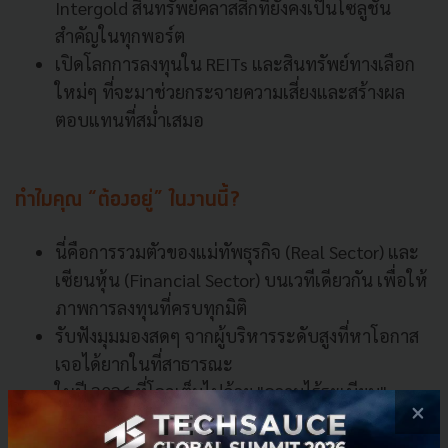
Intergold สินทรัพย์คลาสสิกที่ยังคงเป็นโซลูชัน
สำคัญในทุกพอร์ต
เปิดโลกการลงทุนใน REITs และสินทรัพย์ทางเลือก
ใหม่ๆ ที่จะมาช่วยกระจายความเสี่ยงและสร้างผล
ตอบแทนที่สม่ำเสมอ
ทำไมคุณ “ต้องอยู่” ในงานนี้?
นี่คือการรวมตัวของแม่ทัพธุรกิจ (Real Sector) และ
เซียนหุ้น (Financial Sector) บนเวทีเดียวกัน เพื่อให้
ภาพการลงทุนที่ครบทุกมิติ
รับฟังมุมมองสดๆ จากผู้บริหารระดับสูงที่หาโอกาส
เจอได้ยากในที่สาธารณะ
ในปี 2026 ที่โลกเต็มไปด้วย "ความไร้ระเบียบ"
×
ข้อมูลในงานนี้จะเป็นเกราะป้องกันความเสี่ยงสำหรับ
เงินทุนของคุณ