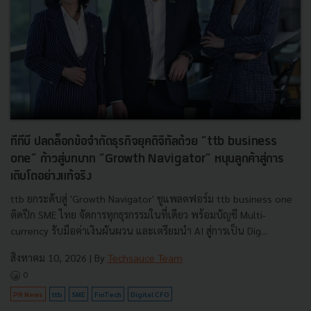
ทีทีบี ปลดล็อกข้อจำกัดธุรกิจยุคดิจิทัลด้วย “ttb business
one” ก้าวสู่บทบาท “Growth Navigator” หนุนลูกค้าสู่การ
เติบโตอย่างแท้จริง
ttb ยกระดับสู่ 'Growth Navigator' ชูแพลตฟอร์ม ttb business one
ติดปีก SME ไทย จัดการทุกธุรกรรมในที่เดียว พร้อมบัญชี Multi-
currency รับมือค่าเงินผันผวน และเตรียมนำ AI สู่การเป็น Dig...
สิงหาคม 10, 2026
| By
Techsauce Team
0
PR News
ttb
SME
FinTech
Digital CFO