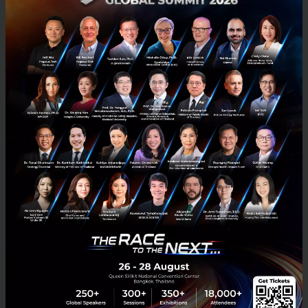
นักลงทุนรายใหญ่ที่ต้องการกลยุทธ์เชิงรุกเพื่อปกป้อง
ความมั่งคั่งและมองหาโอกาสในสินทรัพย์นอก
กระแส
ผู้บริหารระดับสูงที่ต้องวางกลยุทธ์องค์กรให้สอดรับ
กับความผันผวนของเศรษฐกิจมหภาคและการ
เปลี่ยนแปลงของห่วงโซ่อุปทานโลก
นักจัดการกองทุนที่ต้องการอัปเดตมุมมองจากกูรูและ
นักวิเคราะห์ชั้นนำ เพื่อนำไปปรับใช้กับการบริหาร
พอร์ตระดับสถาบัน
ที่ปรึกษาทางการเงินที่ต้องการข้อมูลเชิงลึก เพื่อไป
ให้คำแนะนำแก่ลูกค้าท่ามกลางสภาวะตลาดที่คาด
เดายาก
ทายาทธุรกิจที่กำลังเตรียมรับช่วงต่อการบริหารความ
มั่งคั่งของครอบครัวในยุค Digital Transformation
และโลกการเงินใหม่