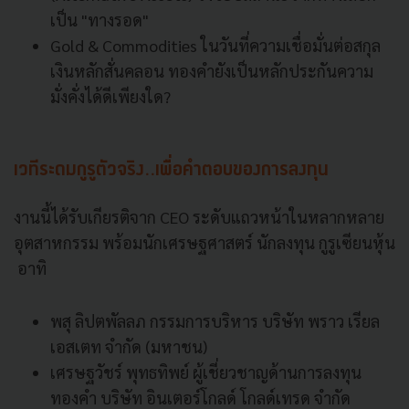
เป็น "ทางรอด"
Gold & Commodities ในวันที่ความเชื่อมั่นต่อสกุล
เงินหลักสั่นคลอน ทองคำยังเป็นหลักประกันความ
มั่งคั่งได้ดีเพียงใด?
เวทีระดมกูรูตัวจริง..เพื่อคำตอบของการลงทุน
งานนี้ได้รับเกียรติจาก CEO ระดับแถวหน้าในหลากหลาย
อุตสาหกรรม พร้อมนักเศรษฐศาสตร์ นักลงทุน กูรูเซียนหุ้น
อาทิ
พสุ ลิปตพัลลภ กรรมการบริหาร บริษัท พราว เรียล
เอสเตท จำกัด (มหาชน)
เศรษฐวัชร์ พุทธทิพย์ ผู้เชี่ยวชาญด้านการลงทุน
ทองคำ บริษัท อินเตอร์โกลด์ โกลด์เทรด จำกัด