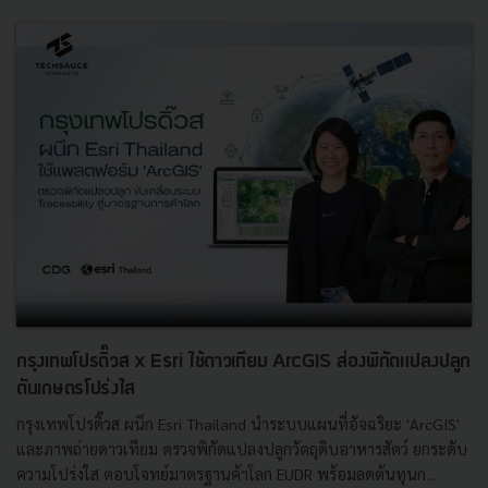
กรุงเทพโปรดิ๊วส x Esri ใช้ดาวเทียม ArcGIS ส่องพิกัดแปลงปลูก
ดันเกษตรโปร่งใส
กรุงเทพโปรดิ๊วส ผนึก Esri Thailand นำระบบแผนที่อัจฉริยะ 'ArcGIS'
และภาพถ่ายดาวเทียม ตรวจพิกัดแปลงปลูกวัตถุดิบอาหารสัตว์ ยกระดับ
ความโปร่งใส ตอบโจทย์มาตรฐานค้าโลก EUDR พร้อมลดต้นทุนก...