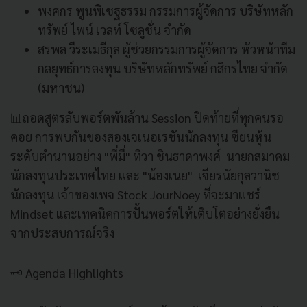
พงศกร พูนพิเชฐธรรม กรรมการผู้จัดการ บริษัทหลัก
ทรัพย์ ไพน์ เวลท์ โซลูชั่น จำกัด
สรพล วีระเมธีกุล ผู้ช่วยกรรมการผู้จัดการ หัวหน้าทีม
กลยุทธ์การลงทุน บริษัทหลักทรัพย์ กสิกรไทย จำกัด
(มหาชน)
📊ถอดสูตรลับพอร์ตพันล้าน Session ปิดท้ายที่ทุกคนรอ
คอย การพบกันของสองเจเนอเรชันนักลงทุน ซียนหุ้น
ระดับตำนานอย่าง "พี่มี่" ทิวา ชินธาดาพงศ์ นายกสมาคม
นักลงทุนประเทศไทย และ "น้องเนย" เจียรนัยกุลวานิช
นักลงทุน เจ้าของเพจ Stock JourNoey ที่จะมาแชร์
Mindset และเทคนิคการปั้นพอร์ตให้เติบโตอย่างยั่งยืน
จากประสบการณ์จริง
🗝️ Agenda Highlights