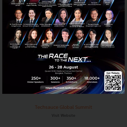
E-mail :
contact@techsauce.co
Tel : 02-001-5375
Mobile : 06-4658-9500
Techsauce Media
About Techsauce
Techsauce Services
Privacy Policy
ส่งบทความ
Techsauce Global Summit
Visit Website