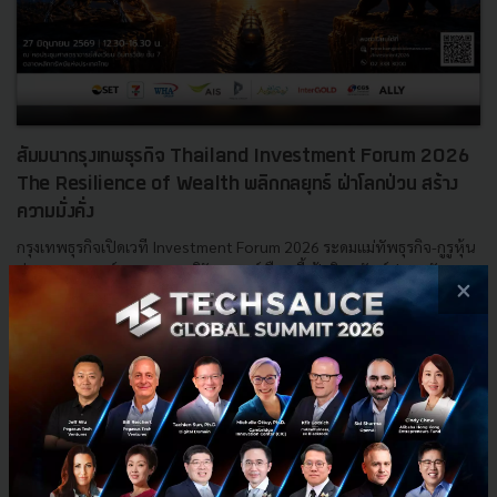
สัมมนากรุงเทพธุรกิจ Thailand Investment Forum 2026
The Resilience of Wealth พลิกกลยุทธ์ ฝ่าโลกป่วน สร้าง
ความมั่งคั่ง
กรุงเทพธุรกิจเปิดเวที Investment Forum 2026 ระดมแม่ทัพธุรกิจ-กูรูหุ้น
ผ่าทางรอดพอร์ตลงทุนยุคภูมิรัฐศาสตร์เดือด ชี้เป้าสินทรัพย์ปลอดภัยและ
×
กลยุทธ์ Wealth Resilience รับมือโลกไร้ระเบี...
พฤษภาคม 27, 2026
| By
Techsauce Team
0
PR News
set
TheResilienceOfWealth
ThailandInvestmentForum2026