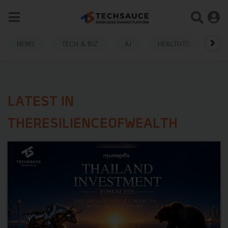
NEWS
TECH & BIZ
AI
HEALTHTECH
LATEST IN
THERESILIENCEOFWEALTH