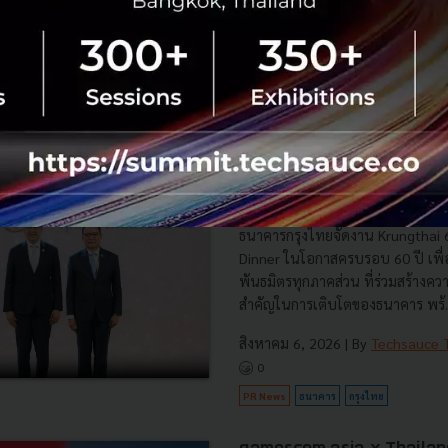
No comment
RTICLE
ครบ 60 ปี ธนาคารกรุงไทย เดินห
สร้างโอกาสให้ผู้คนและธุรกิจ หน
อย่างยั่งยืน
ธนาคารกรุงไทยจัดงาน Krungthai 
Dinner ในโอกาสครบรอบ 60 ปี เพื่
พันธมิตรทุกภาคส่วน ที่ร่วมสร้างค
สำคัญในการเติบโตของธนาคาร พร้..
สิงหาคม 6, 2026
| By
Techsauce
0
PR News
ธนาคาร
กรุงไทย