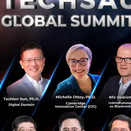
พัฒนาเครือข่าย 5G ที่ดีที่สุด ที่กำลังจะเกิดขึ้นเพื่อคนไทย โช
ใช้งานได้จริงทั่วพื้นที่สยามสแควร์ โดยได้รับเกียรติจากรัฐมน
ฐกิจและสังคม นายพุทธิพงษ์ ปุณณกันต์และเลขาธิการคณะกรรม
ศน์ และกิจการโทรคมนาคมแห่งชาติ (กสทช.) นายฐากร ตัณฑสิทธ
 ประธานกรรมการ บมจ. ทรู คอร์ปอเรชั่น ร่วมเปิดงาน “True 
างการ พร้อมด้วยผู้บริหารกลุ่มทรู และพันธมิตรทุกภาคส่วนร่ว
ยได้เข้าร่วมสัมผัสประสบการณ์ 5G Hologram 3 มิติ คมชัดเสมื
 Concert” ของนนท์ ธนนท์ และต้น ธนษิต ที่จัดเต็มในรูปแบ
่อด้วย 5G แบบไร้รอยต่อที่เดียวและที่แรกในไทย พร้อมเยี่ยมช
วพื้นที่สยามสแควร์อีกด้วย