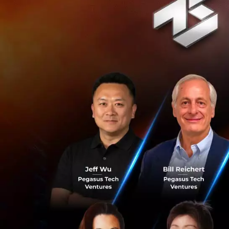
True พร้อมเดินหน้า
5G ที่เปิดให้ทดลอง
ดิจิทัลเพื่อเศรษ
เสียง กิจการโทรทั
ศุภชัย เจียรวนนท์
Square” อย่างเป็นท
ลิโด้ คอนเน็คท์ โด
ของ “True 5G Tech
Experience เชื่อมต
ต่างๆ ในทรูช้อปทั่