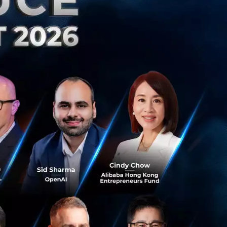
ว์ศักยภาพเครือข่าย
ตรีว่าการกระทรวง
การกิจการกระจาย
ิ์ พร้อมด้วยนาย
5G World @Siam
มงานอย่างคับคั่ง ณ
อนจริง และครั้งแรก
บ Multi-Stage
มโลก 5G ในมิติ