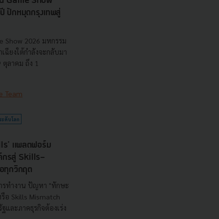
nd Game Show
 ปักหมุดกรุงเทพสู่
me Show 2026 มหกรรม
อกเฉียงใต้กำลังจะกลับมา
9 ตุลาคม ถึง 1
e Team
ระดับโลก
lls' แพลตฟอร์ม
กรสู่ Skills-
อทุกวิกฤต
ารทำงาน ปัญหา "ทักษะ
รือ Skills Mismatch
รัฐและภาคธุรกิจต้องเร่ง