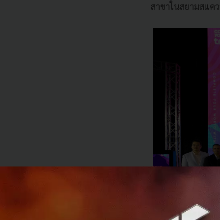
สาขาในสยามสแควร