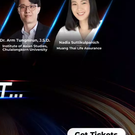
บการใช้งาน 5G จาก
จะเข้ามามีบทบาท
ลกแห่งการเรียนรู้
บูรณ์แบบที่สุด
าคม 2562 ที่ลิโด้
าคม 2563 พบกับ
ชื่อมต่อด้วย 5G
โลกอนาคต อาทิ DJ
tar ที่จะมีซุปตาร์
งกายตามหลักสรีระ