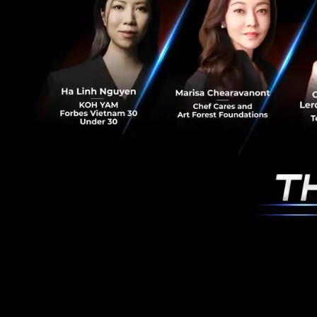
งาน “True 5G Worl
พันธมิตรทั่วทุกภ
ขับเคลื่อนชีวิตคนไ
โลกแห่งความสะดวก
ครั้งแรกในไทย กับ
คอนเน็คท์ และที่ท
ครั้งแรก “True 5G 
แบบไร้รอยต่อที่เ
5G Hologram Conce
พาเที่ยวแบบใกล้ชิ
ศาสตร์
PR News
5g
TRUE
tr