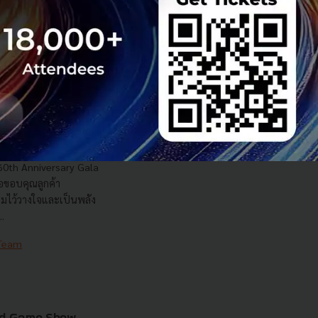
น้าสู่ทศวรรษใหม่
ุนเศรษฐกิจไทยเติบโต
60th Anniversary Gala
อขอบคุณลูกค้า
วามไว้วางใจและเป็นพลัง
.
 Team