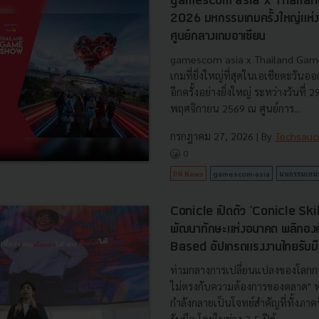
gamescom asia x Thaila
2026 มหกรรมเกมครั้งใหญ่แห่งปี
ศูนย์กลางเกมอาเซียน
gamescom asia x Thailand Ga
เกมที่ยิ่งใหญ่ที่สุดในเอเชียตะวันอ
อีกครั้งอย่างยิ่งใหญ่ ระหว่างวันที่ 2
พฤศจิกายน 2569 ณ ศูนย์การ...
กรกฎาคม 27, 2026
| By
Techsauc
0
PR News
gamescom-asia
มหกรรมเกม
Conicle เปิดตัว 'Conicle Ski
พัฒนาทักษะแห่งอนาคต พลิกองค์
Based อัปเกรดแรงงานไทยรับมื
ท่ามกลางการเปลี่ยนแปลงของโลกก
ไม่ตรงกับความต้องการของตลาด" ห
กำลังกลายเป็นโจทย์สำคัญที่ทั้งภาค