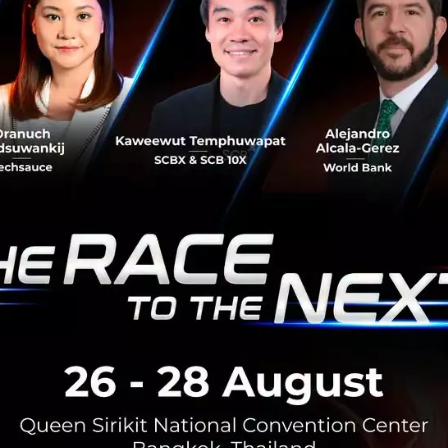
d @Siam Square” ได้นำสิ่งที่กลุ่มทรูได้ศึกษาและร่วมทดสอ
ูมิภาคในไทย มาจำลองโลกแห่งอนาคต ในหลากหลายมิติ ที่ 5G 
ทยให้ดีขึ้น ทั้งมิติโลกแห่งความปลอดภัย โลกแห่งความบันเทิง โ
สบาย ให้ชาวไทยได้สัมผัสประสบการณ์การใช้งานจริงอย่างสม
งาน “True 5G World @Siam Square” ระหว่างวันที่ 19-22 ธันว
รูช้อป ทั้ง 3 สาขาในสยามสแควร์ และไอคอนสยาม ถึง 14 มกร
Tech Concert” ที่จัดเต็มในรูปแบบ Multi-Stage Experience เ
ดียวและที่แรกในไทย พร้อมอีกหลากหลายนวัตกรรมสุดล้ำแห่ง
rt จาก DJ สุดฮอตครั้งแรกในประเทศไทย, 5G Dating with a S
ด, VR Smart Suit ชุดอัจฉริยะ วิเคราะห์การเคลื่อนไหวของร่า
ue-5g-world