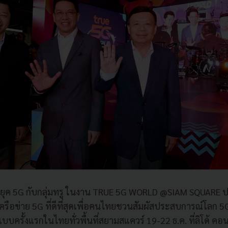
ยุค 5G กับกลุ่มทรู ในงาน TRUE 5G WORLD @SIAM SQUARE
เครือข่าย 5G ที่ดีที่สุดเพื่อคนไทยชวนสัมผัสประสบการณ์โลก 5G 
บครั้งแรกในไทยทั่วพื้นที่สยามสแควร์ 19-22 ธ.ค. ที่ลิโด้ คอนเ