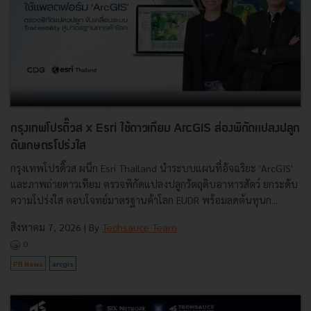
กรุงเทพโปรดิ๊วส x Esri ใช้ดาวเทียม ArcGIS ส่องพิกัดแปลงปลูก
ดันเกษตรโปร่งใส
กรุงเทพโปรดิ๊วส ผนึก Esri Thailand นำระบบแผนที่อัจฉริยะ 'ArcGIS'
และภาพถ่ายดาวเทียม ตรวจพิกัดแปลงปลูกวัตถุดิบอาหารสัตว์ ยกระดับ
ความโปร่งใส ตอบโจทย์มาตรฐานค้าโลก EUDR พร้อมลดต้นทุนก...
สิงหาคม 7, 2026
| By
Techsauce Team
0
PR News
arcgis