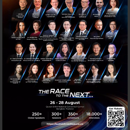
ความสำเร็จครั้งนี้สะท้อนถึงความเป็นผู้นำในอุตสาหกรรม
ของทรู ไอดีซี และวิสัยทัศน์ในการขับเคลื่อนเศรษฐกิจ
ดิจิทัลของประเทศไทยและภูมิภาคอาเซียนด้วยโครงสร้าง
พื้นฐานดิจิทัลที่ล้ำสมัย เป็นมิตรต่อสิ่งแวดล้อม และรองรับ
เทคโนโลยี AI อย่างเต็มรูปแบบ ทรู ไอดีซี ยังคงเดินหน้า
สร้างมาตรฐานใหม่ให้กับดาต้าเซ็นเตอร์ พร้อมผลักดันให้
ประเทศไทยก้าวขึ้นเป็นศูนย์กลางเศรษฐกิจดิจิทัลและ AI
ในระดับภูมิภาค
PR News
ai
true-idc
True IDC East Bangna Campus
No comment