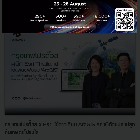
RELATED ARTICLE
กรุงเทพโปรดิ๊วส x Esri ใช้ดาวเทียม ArcGIS ส่องพิกัดแปลงปลูก
ดันเกษตรโปร่งใส