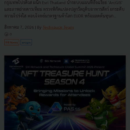
กรุงเทพโปรดิ๊วส ผนึก Esri Thailand นำระบบแผนที่อัจฉริยะ 'ArcGIS'
และภาพถ่ายดาวเทียม ตรวจพิกัดแปลงปลูกวัตถุดิบอาหารสัตว์ ยกระดับ
ความโปร่งใส ตอบโจทย์มาตรฐานค้าโลก EUDR พร้อมลดต้นทุนก...
สิงหาคม 7, 2026
| By
Techsauce Team
0
PR News
arcgis