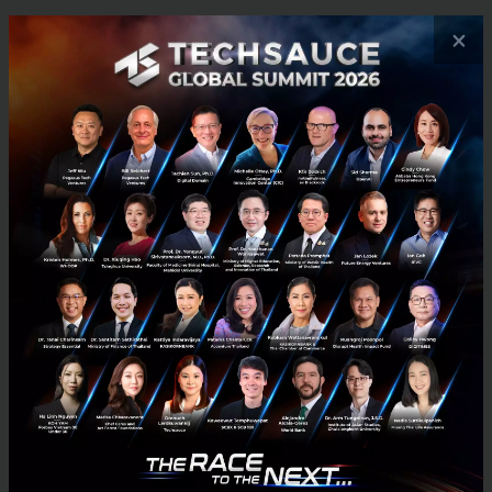
×
PR News
FinTech
TrueMoney
Campaign Asia
Digital Payment
No comment