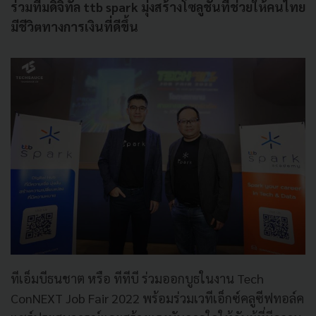
ร่วมทีมดิจิทัล ttb spark มุ่งสร้างโซลูชันที่ช่วยให้คนไทย
มีชีวิตทางการเงินที่ดีขึ้น
ทีเอ็มบีธนชาต หรือ ทีทีบี ร่วมออกบูธในงาน Tech
ConNEXT Job Fair 2022 พร้อมร่วมเวทีเอ็กซ์คลูซีฟทอล์ค