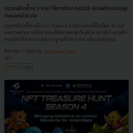
กรุงเทพโปรดิ๊วส x Esri ใช้ดาวเทียม ArcGIS ส่องพิกัดแปลงปลูก
ดันเกษตรโปร่งใส
กรุงเทพโปรดิ๊วส ผนึก Esri Thailand นำระบบแผนที่อัจฉริยะ 'ArcGIS'
และภาพถ่ายดาวเทียม ตรวจพิกัดแปลงปลูกวัตถุดิบอาหารสัตว์ ยกระดับ
ความโปร่งใส ตอบโจทย์มาตรฐานค้าโลก EUDR พร้อมลดต้นทุนก...
สิงหาคม 7, 2026
| By
Techsauce Team
0
PR News
arcgis