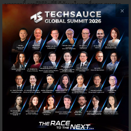
นอกจากนี้ การมีวิธีคิดที่ดี มีทักษะในการสื่อสาร สามารถ
×
เล่าเรื่องได้ดีจะทำให้ทั้งการทำงานภายในและการ
ประสานกับหน่วยงานอื่นได้อย่างคมชัดตรงประเด็น
สุดท้ายทำให้เราสามารถแก้ปัญหาให้กับลูกค้าได้ตรง
โจทย์”
ทั้งนี้ ttb spark เปิดโอกาสให้คนรุ่นใหม่ รวมถึงน้อง ๆ จาก
มหาวิทยาลัยที่มีความสนใจสายงาน FinTech เข้ามาเป็น
ส่วนหนึ่งของธนาคารในการร่วมพัฒนา สร้างสรรค์ และขับ
เคลื่อนนวัตกรรม ตอกย้ำความมุ่งมั่นในการสร้างการ
เปลี่ยนแปลงที่มีความหมายให้กับชีวิตลูกค้าอย่างแท้จริง
เพื่อให้ชีวิตทางการเงินของคนไทยดีขึ้นทั้งวันนี้ และ
อนาคต โดยสามารถเข้ามาดูรายละเอียดเพิ่มเติมได้ที่
https://www.ttbspark.com
และ LinkedIn : ttbspark
PR News
ttb
FinTech
ttb spark
ทีเอ็มบีธนชาต