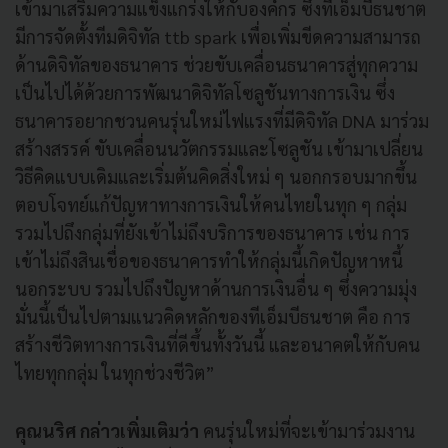
เข้ามาเสริมความแข็งแกร่งให้กับองค์กร ซึ่งทีเอ็มบีธนชาต
มีการจัดตั้งทีมดิจิทัล ttb spark เพื่อเพิ่มขีดความสามารถ
ด้านดิจิทัลของธนาคาร ช่วยขับเคลื่อนธนาคารสู่ทุกความ
เป็นไปได้ด้วยการพัฒนาดิจิทัลโซลูชันทางการเงิน ซึ่ง
ธนาคารอยากชวนคนรุ่นใหม่ไฟแรงที่มีดิจิทัล DNA มาร่วม
สร้างสรรค์ ขับเคลื่อนนวัตกรรมและโซลูชัน เข้ามาเปลี่ยน
วิธีคิดแบบเดิมและเริ่มต้นคิดสิ่งใหม่ ๆ นอกกรอบมากขึ้น
ตอบโจทย์แก้ปัญหาทางการเงินให้คนไทยในทุก ๆ กลุ่ม
รวมไปถึงกลุ่มที่ยังเข้าไม่ถึงบริการของธนาคาร เช่น การ
เข้าไม่ถึงสินเชื่อของธนาคารทำให้กลุ่มนี้เกิดปัญหาหนี้
นอกระบบ รวมไปถึงปัญหาด้านการเงินอื่น ๆ ซึ่งความมุ่ง
มั่นนี้เป็นไปตามแนวคิดหลักของทีเอ็มบีธนชาต คือ การ
สร้างชีวิตทางการเงินที่ดีขึ้นทั้งวันนี้ และอนาคตให้กับคน
ไทยทุกกลุ่ม ในทุกช่วงชีวิต”
คุณนริศ กล่าวเพิ่มเติมว่า
คนรุ่นใหม่ที่จะเข้ามาร่วมงาน