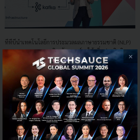
ทีทีบีนำเทคโนโลยีการประมวลผลภาษาธรรมชาติ (NLP)
และ Generative AI เชิงสร้างสรรค์มาใช้เพิ่มประสิทธิภาพ
×
ในการให้บริการของพนักงานในช่องทาง ttb contact
center ที่ทำให้สามารถตอบคำถามลูกค้าได้รวดเร็วและ
แม่นยำมากขึ้นกว่าเท่าตัว พร้อมทั้งยกระดับขีดความ
สามารถด้าน Data and AI โดยใช้แพลตฟอร์มสุดล้ำอย่าง
databricks ที่ Gartner ได้จัดลำดับให้เป็นผู้นำด้าน Data
and AI ในการประมวลผลข้อมูล เพื่อช่วยเพิ่มประสิทธิภาพ
การใช้งาน อาทิ ความรวดเร็วในการใช้และประมวลผล
ข้อมูลที่ให้ความสามารถในการใช้ประโยชน์ได้เรียลไทม์
และรองรับปริมาณการประมวลผลข้อมูลที่มีขนาดใหญ่
ตลอดจนเจาะลึกเชิงเทคนิคทำให้ส่ง Personalized