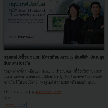
กรุงเทพโปรดิ๊วส x Esri ใช้ดาวเทียม ArcGIS ส่องพิกัดแปลงปลูก
ดันเกษตรโปร่งใส
กรุงเทพโปรดิ๊วส ผนึก Esri Thailand นำระบบแผนที่อัจฉริยะ 'ArcGIS'
และภาพถ่ายดาวเทียม ตรวจพิกัดแปลงปลูกวัตถุดิบอาหารสัตว์ ยกระดับ
ความโปร่งใส ตอบโจทย์มาตรฐานค้าโลก EUDR พร้อมลดต้นทุนก...
สิงหาคม 7, 2026
| By
Techsauce Team
0
PR News
arcgis