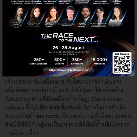
Message หาลูกค้าได้จำนวนมาก ถูกจังหวะ ถูกเวลา เรียล
ไทม์ และครอบคลุมยิ่งขึ้น ซึ่งทำให้ธนาคารสามารถตอบ
สนองต่อความต้องการของลูกค้าได้ดียิ่งขึ้นในทุกมิติ
การสร้างวัฒนธรรมองค์กรด้วย Data และ AI
ด้วยพื้นฐานข้อมูลที่แข็งแกร่ง ทีทีบีได้นำดิจิทัลมาดูแล
ลูกค้าให้ครอบคลุมทุกกลุ่มในทุกช่วงชีวิตและ AI เชิง
สร้างสรรค์มาขับเคลื่อนการเติบโตและการดำเนินงาน
เสริมศักยภาพพนักงานในการนำข้อมูลมาใช้ เพื่อสร้าง
วัฒนธรรมองค์กรที่ขับเคลื่อนด้วยข้อมูล (Data-driven
Culture) ซึ่งไม่เพียงช่วยเพิ่มประสิทธิภาพในการดำเนิน
งาน แต่ยังสร้างผลกระทบเชิงบวกต่อการเติบโตขององค์กร
ช่วยให้ทีทีบีก้าวสู่การเป็นธนาคารดิจิทัลที่ล้ำสมัยในตลาด
การเงินของไทย