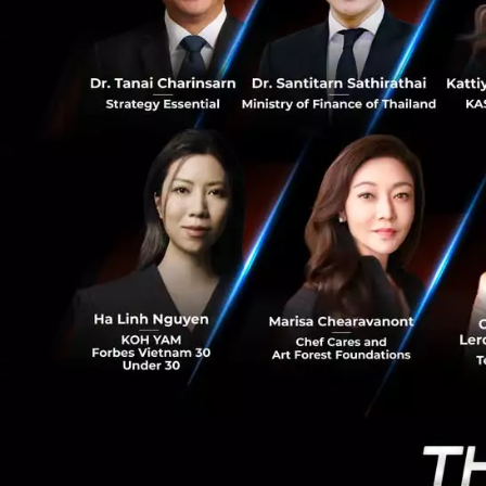
บริการหลังการขายคือ
23
ในประเทศต่าง ๆ ทั
ประเภทของสินค้าแ
สำคัญเป็นพิเศษกับบ
สินค้า บริการรับขอ
การส่งคืนสินค้า ใน
ส่วนในประเทศไทย ก
รัสเซล รี้ด กรรมก
พัฒนานวัตกรรมและเ
เราเห็นได้จากการเ
ผู้ผลิตและผู้จัดจำห
การศึกษานี้ชี้ให้เ
นับเป็นหนึ่งในหลายโ