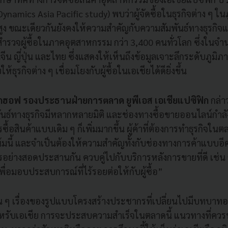
ynamics Asia Pacific study) พบว่าผู้จัดซื้อในธุรกิจต่าง ๆ ในภู
ูง ขณะเดียวกันยังคงให้ความสำคัญกับความสัมพันธ์ทางธุรกิจ
สำรวจผู้ซื้อในภาคอุตสาหกรรม กว่า 3,400 คนทั่วโลก ซึ่งในจำ
จีน ญี่ปุ่น และไทย ซึ่งแสดงให้เห็นถึงข้อมูลเจาะลึกระดับภู
้ธุรกิจต่าง ๆ เชื่อมโยงกับผู้ซื้อในเอเชียได้ดียิ่งขึ้น
ิร์กฮอฟ รองประธานฝ่ายการตลาด ยูพีเอส เอเชียแปซิฟิก
กล่าว
ันธ์ทางธุรกิจมีหลากหลายมิติ และช่องทางซื้อขายออนไลน์กำ
ื้อสินค้าแบบเดิม ๆ ก็เพิ่มมากขึ้น ผู้ค้าที่ต้องการทำธุรกิจใน
้มนี้ และจำเป็นต้องให้ความสำคัญทั้งกับช่องทางการค้าแบบ
รอย่างสอดประสานกัน ควบคู่ไปกับบริการหลังการขายที่ดี เช่น 
เพื่อมอบประสบการณ์ที่ไร้รอยต่อให้กับผู้ซื้อ”
่น ๆ เรื่องของรูปแบบโครงสร้างประชากรที่เปลี่ยนไปมีบทบาทอย
สำหรับเอเชีย การจะประสบความสำเร็จในตลาดนี้ แนวทางที่ควรท