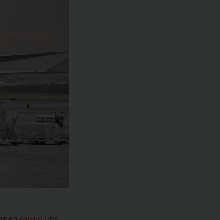
2562 (
2019
UPS