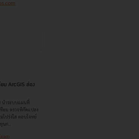
ps.com
เทียม ArcGIS ส่อง
ส
nd นำระบบแผนที่
เทียม ตรวจพิกัดแปลง
วามโปร่งใส ตอบโจทย์
ุนก...
 Team