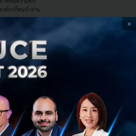
ิภาคที่มีความซับ
รองค์กรที่ตนทำงาน
×
ตอบว่ามีแผนจะใช้
ู้ซื้อในญี่ปุ่นซื้อ
% ทั้งคู่ ขณะ
้อสินค้าทางออนไลน์
ถือมีอัตราการเติบโต
่า ในเอเชีย การยกหู
ฐอเมริกาหรือยุโรป
นทำการสั่งซื้อ