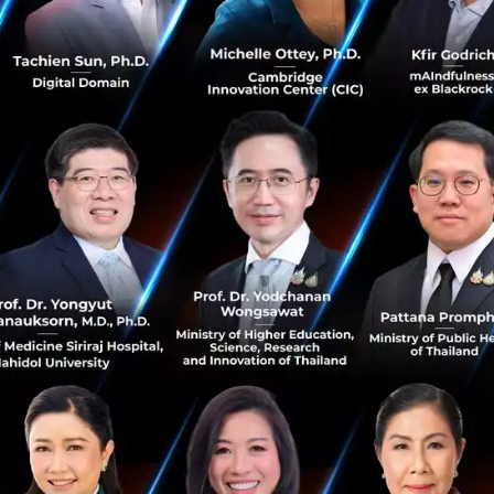
ือเป็นธรรมเนียมปฏิบัติในจีน ที่การทำธุรกิจร่วมกัน จำเป็นต้องส
น
กต่างประเทศมีมากขึ้น
สินค้าจากผู้จำหน่ายในประเทศ เอเชียก็มีสัดส่วนสูงไม่ต่างจากภ
รจัดซื้อภาคธุรกิจในเอเชียมาจากผู้จำหน่ายในประเทศ ขณะที่ใน
 64% แต่ประเทศที่เด่นชัดที่สุดคือญี่ปุ่น ซึ่งผู้ซื้อ 90% เลือกซื
ย่างไรก็ตาม แนวโน้มในอนาคตอันใกล้อาจเปลี่ยนไป เนื่องจาก
รีหลายฉบับเมื่อเร็ว ๆ นี้ โดยเฉพาะกับสหภาพยุโรป สำหรับค
ซื้อสินค้าจากต่างประเทศ ปัจจัยสำคัญสามลำดับแรกจากผู้ตอ
นค้าที่นานกว่า (60%) ความล่าช้าทางศุลกากร (55%) และควา