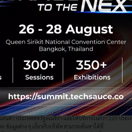
ารศึกษายังช่วยให้เรามอบโซลูชั่นที่ครบวงจรและมีประสิทธิภาพ
งการแสวงหาโอกาสการเติบโตในตลาดภูมิภาคหรือตลาดโลกได้
กษา
Industrial Buying Dynamics
2562 จัดทำในนามของยูพีเอสโดย Burke, Inc. โดยทำการสำรวจ
ฝ่ายจัดซื้อชิ้นส่วนอุตสาหกรรม ผลิตภัณฑ์ และอุปกรณ์เครื่อ
วนกว่า 3,400 คนทั่วโลก โดยในจำนวนนี้ 600 คนอยู่ในเอเชี
ะดับโลกในธุรกิจโลจิสติกส์ ด้วยโซลูชั่นต่าง ๆ ที่หลากหลายคร
ะคอนเทนเนอร์ บริการอำนวยความสะดวกสำหรับการค้าระหว่า
ีที่ทันสมัยเพื่อการบริหารโลกของธุรกิจให้มีประสิทธิภาพยิ่งขึ้น
แอตแลนต้า ประเทศสหรัฐอเมริกา และให้บริการในกว่า 220 ปร
ก ข้อมูลต่าง ๆ เกี่ยวกับบริษัท สามารถค้นหาได้ที่