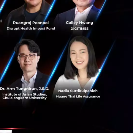
ขององค์กร ในทุก
เอเชียจะให้ความ
ี้ได้แก่ การรับคืน
สำเร็จรูป สำหรับ
าและซ่อมแซมถึงที่
้ความสำคัญกับการ
างมูลค่าเพิ่ม ซึ่ง
มีมูลค่าสูงทำให้
ให้ธุรกิจ
ซึ่งบริการดังกล่าว
่างจากคู่แข่งได้