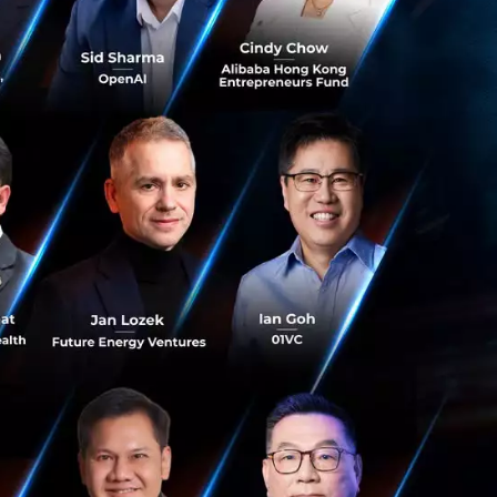
ร้างความเชื่อมั่น
ูมิภาคอื่น ๆ ของ
สหรัฐฯ อยู่ที่
้อสินค้าจากแหล่ง
ญี่ปุ่นเพิ่งลงนาม
ำถามว่าอะไรคือ
บแบบสำรวจในเอเชีย
มลำบากในการคืน