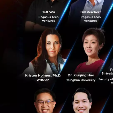
สินค้าออนไลน์ ซึ่งถ
ต่อกันให้เกิดขึ้นก่อ
แนวโน้มการสั่งซื้อจา
ในด้านการเลือกซื้อ
โลก คือ 67% ของกา
73% และยุโรปอยู่ที่
จำหน่ายในประเทศ อ
ในข้อตกลงการค้าเส
อุปสรรคในการสั่ง
คือระยะเวลาส่งสิ
0
สินค้า (45%)