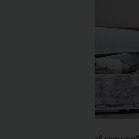
ยูพีเอสเผย ผลการศ