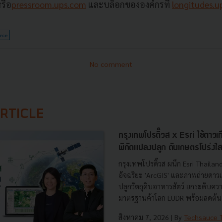
รือ
pressroom.ups.com
และบล็อกขององค์กรที่
longitudes.u
rce
No comment
RTICLE
กรุงเทพโปรดิ๊วส x Esri ใช้ดาว
พิกัดแปลงปลูก ดันเกษตรโปร่งใ
กรุงเทพโปรดิ๊วส ผนึก Esri Thaila
อัจฉริยะ 'ArcGIS' และภาพถ่ายดาว
ปลูกวัตถุดิบอาหารสัตว์ ยกระดับค
มาตรฐานค้าโลก EUDR พร้อมลดต้นท
สิงหาคม 7, 2026
| By
Techsauce