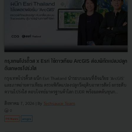
กรุงเทพโปรดิ๊วส x Esri ใช้ดาวเทียม ArcGIS ส่องพิกัดแปลงปลูก
ดันเกษตรโปร่งใส
กรุงเทพโปรดิ๊วส ผนึก Esri Thailand นำระบบแผนที่อัจฉริยะ 'ArcGIS'
และภาพถ่ายดาวเทียม ตรวจพิกัดแปลงปลูกวัตถุดิบอาหารสัตว์ ยกระดับ
ความโปร่งใส ตอบโจทย์มาตรฐานค้าโลก EUDR พร้อมลดต้นทุนก...
สิงหาคม 7, 2026
| By
Techsauce Team
0
PR News
arcgis