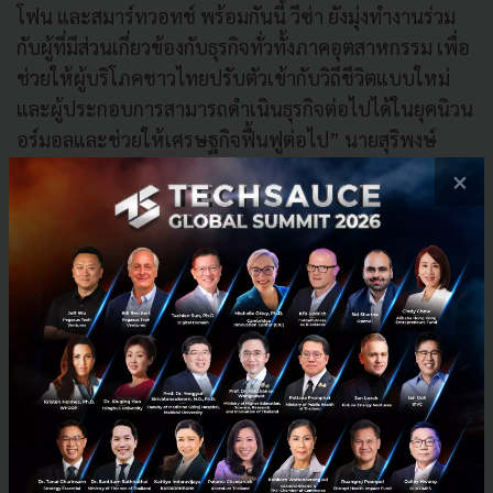
โฟน และสมาร์ทวอทช์ พร้อมกันนี้ วีซ่า ยังมุ่งทำงานร่วม
กับผู้ที่มีส่วนเกี่ยวข้องกับธุรกิจทั่วทั้งภาคอุตสาหกรรม เพื่อ
ช่วยให้ผู้บริโภคชาวไทยปรับตัวเข้ากับวิถีชีวิตแบบใหม่
และผู้ประกอบการสามารถดำเนินธุรกิจต่อไปได้ในยุคนิวน
อร์มอลและช่วยให้เศรษฐกิจฟื้นฟูต่อไป” นายสุริพงษ์
กล่าวเสริม ผู้ถือบัตรวีซ่าคอนแทคเลสสามารถใช้บริการ
×
“แตะเพื่อจ่าย” ได้ทุกที่ที่รับการชำระเงินแบบไร้เงินสด
โดยไม่จำเป็นต้องเซ็นต์ชื่อบนสลิปเมื่อมียอดการชำระต่ำ
กว่า 1,500 บาท
PR News
Visa
cashless-society
No comment