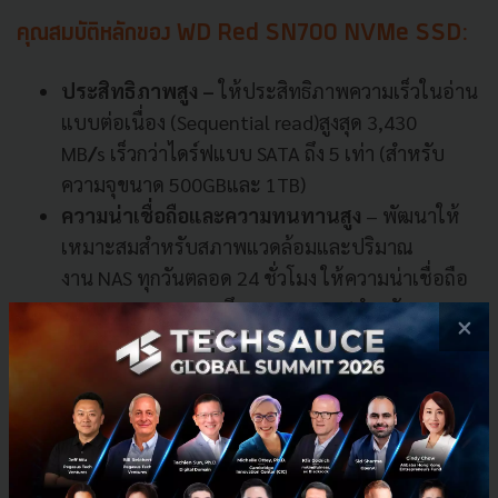
คุณสมบัติหลักของ WD Red SN700 NVMe SSD:
ประสิทธิภาพสูง
–
ให้ประสิทธิภาพความเร็วในอ่าน
แบบต่อเนื่อง
(
Sequential read
)
สูงสุด
3,430
MB
/
s
เร็วกว่าไดร์ฟแบบ
SATA
ถึง
5
เท่า
(
สำหรับ
ความจุขนาด
500GB
และ
1TB
)
ความน่าเชื่อถือและความทนทานสูง
– พัฒนาให้
เหมาะสมสำหรับสภาพแวดล้อมและปริมาณ
งาน
NAS
ทุกวันตลอด
24
ชั่วโมง ให้ความน่าเชื่อถือ
และความทนทานสูงถึง
5,100 TBW
(
สำหรับความจุ
×
ขนาด
4TB
)
เพื่อจัดการกับการแคชรอบการอ่านและ
เขียนซ้ำอย่างต่อเนื่อง
พื้นที่ความจุสูง
– มีความจุตั้งแต่
250GB
ถึง
4TB
ให้
เลือกใช้เพื่อช่วยครอบคลุมความต้องการแคชใน
ปัจจุบันและในอนาคต