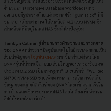
แก้ไขข้อมูลร่วมกัน และรองรับเวิร์คโหลดที่ใช้ข้อมูลเป็น
จำนวนมาก (Intensive Database Workloads) การ
ออกแบบมีรูปทรงคล้ายแผ่นหมากฝรั่ง “gum stick” ที่มี
ขนาดบางเฉียบสามารถใส่ในสล็อต M.2 แบบ NVMe ซึ่ง
เป็นสล็อตที่มีอยู่ในเคส NAS ชั้นนำในปัจจุบัน
Tamblyn Calman ผู้อำนวยการฝ่ายขายและการตลาด
ของ QNAP
กล่าวว่า “ปัจจุบันเทคโนโลยี NVMe กลายเป็น
ส่วนสำคัญของ
โซลูชัน QNAP
มากขึ้นกว่าแต่ก่อน โดย
QNAP รุ่นที่นำมาเป็น RAID ส่วนใหญ่ของเรารองรับแคช
ประเภท M.2 SSD เป็นมาตรฐาน” และเสริมว่า “WD Red
SN700 NVMe SSD ช่วยเพิ่มความสามารถในการจัดเก็บ
ข้อมูลของกลุ่มผลิตภัณฑ์ของ QNAP โดยเพิ่มความเร็วใน
การอ่านและเขียนของระบบNAS โดยไม่ต้องเพิ่มจำนวน
ดิสก์ทั้งหมดในอาร์เรย์”