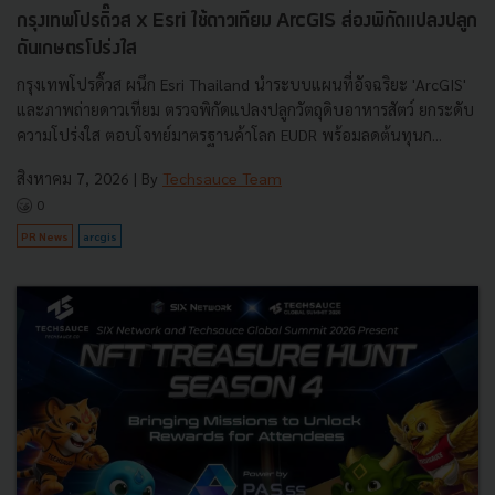
กรุงเทพโปรดิ๊วส x Esri ใช้ดาวเทียม ArcGIS ส่องพิกัดแปลงปลูก
ดันเกษตรโปร่งใส
กรุงเทพโปรดิ๊วส ผนึก Esri Thailand นำระบบแผนที่อัจฉริยะ 'ArcGIS'
และภาพถ่ายดาวเทียม ตรวจพิกัดแปลงปลูกวัตถุดิบอาหารสัตว์ ยกระดับ
ความโปร่งใส ตอบโจทย์มาตรฐานค้าโลก EUDR พร้อมลดต้นทุนก...
สิงหาคม 7, 2026
| By
Techsauce Team
0
PR News
arcgis