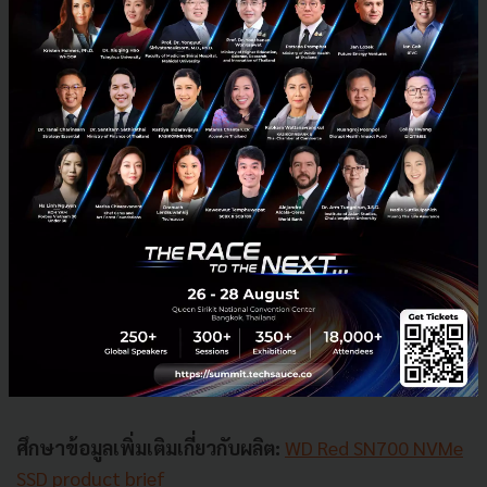
ความพร้อมและราคาในการจัดจำหน่าย
ผลิตภัณฑ์ WD Red NVMe SSD
เป็นส่วนหนึ่งของพอร์ตโฟ
ลิโอ WD Red โซลูชันสตอเรจ ของ Western Digital
ซึ่ง
รวมถึง WD Red HDDs และ WD Red SATA SSDs ซึ่งถูกสร้าง
มาเพื่อการใช้งานกับ NAS โดยเฉพาะผลิตภัณฑ์ SSD ใน
กลุ่ม
The WD Red SN700 NVMe
มีให้เลือก 5 ความจุ เริ่ม
ต้นที่ความจุ 250 GB (ราคา 2,490 บาท) ความจุ 500 GB
(ราคา 3,790 บาท) ความจุ 1 TB (ราคา 7,590 บาท) ความ
จุ 2 TB (ราคา 17,900 บาท) ความจุ 4 TB (ราคา 35,900
บาท) กำหนดวางจำหน่ายในปลายเดือนตุลาคมทุกร้านค้า
ไอทีชั้นนำ มาพร้อมการรับประกันแบบมีเงื่อนไข 5 ปี
ศึกษาข้อมูลเพิ่มเติมเกี่ยวกับผลิต:
WD Red SN700 NVMe
SSD product brief