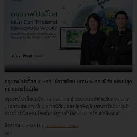
กรุงเทพโปรดิ๊วส x Esri ใช้ดาวเทียม ArcGIS ส่องพิกัดแปลงปลูก
ดันเกษตรโปร่งใส
กรุงเทพโปรดิ๊วส ผนึก Esri Thailand นำระบบแผนที่อัจฉริยะ 'ArcGIS'
และภาพถ่ายดาวเทียม ตรวจพิกัดแปลงปลูกวัตถุดิบอาหารสัตว์ ยกระดับ
ความโปร่งใส ตอบโจทย์มาตรฐานค้าโลก EUDR พร้อมลดต้นทุนก...
สิงหาคม 7, 2026
| By
Techsauce Team
0