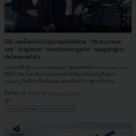
ทีทีบี ปลดล็อกข้อจำกัดธุรกิจยุคดิจิทัลด้วย “ttb business
one” ก้าวสู่บทบาท “Growth Navigator” หนุนลูกค้าสู่การ
เติบโตอย่างแท้จริง
ttb ยกระดับสู่ 'Growth Navigator' ชูแพลตฟอร์ม ttb business one
ติดปีก SME ไทย จัดการทุกธุรกรรมในที่เดียว พร้อมบัญชี Multi-
currency รับมือค่าเงินผันผวน และเตรียมนำ AI สู่การเป็น Dig...
สิงหาคม 10, 2026
| By
Techsauce Team
0
PR News
ttb
SME
FinTech
Digital CFO