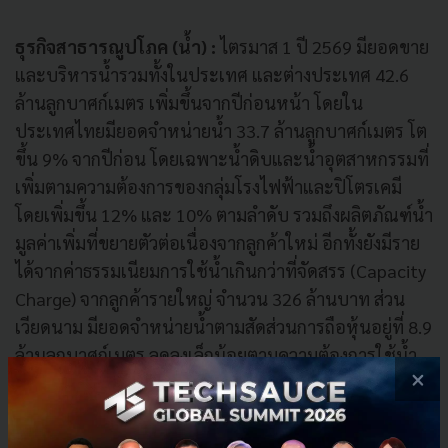
ธุรกิจสาธารณูปโภค (น้ำ) :
ไตรมาส 1 ปี 2569 มียอดขาย
และบริหารน้ำรวมทั้งในประเทศ และต่างประเทศ 42.6
ล้านลูกบาศก์เมตร เพิ่มขึ้นจากปีก่อนหน้า โดยใน
ประเทศไทยมียอดจำหน่ายน้ำ 33.7 ล้านลูกบาศก์เมตร โต
ขึ้น 9% จากปีก่อน โดยเฉพาะน้ำดิบและน้ำอุตสาหกรรมที่
เพิ่มตามความต้องการของกลุ่มโรงไฟฟ้าและปิโตรเคมี
โดยเพิ่มขึ้น 12% และ 10% ตามลำดับ รวมถึงผลิตภัณฑ์น้ำ
มูลค่าเพิ่มที่ขยายตัวต่อเนื่องจากลูกค้าใหม่ อีกทั้งยังมีราย
ได้จากค่าธรรมเนียมการใช้น้ำเกินกว่าที่จัดสรร (Capacity
Charge) จากลูกค้ารายใหญ่ จำนวน 326 ล้านบาท ส่วน
เวียดนาม มียอดจำหน่ายน้ำตามสัดส่วนการถือหุ้นอยู่ที่ 8.9
ล้านลูกบาศก์เมตร ลดลงเล็กน้อยตามความต้องการใช้น้ำ
×
ของลูกค้าหลักในโครงการ Duong River
ธุรกิจไฟฟ้า :
ไตรมาส 1 ปี 2569 มียอดขายไฟฟ้าพลังงาน