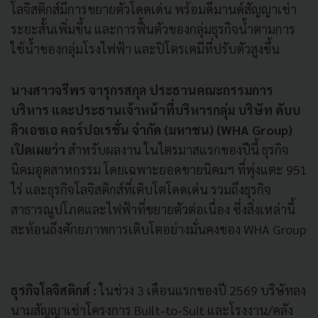
โลจิสติกส์มีการขยายตัวโดดเด่น พร้อมดีมานด์สัญญาเช่า
ระยะสั้นเพิ่มขึ้น และการฟื้นตัวของกลุ่มธุรกิจน้ำตามการ
ใช้น้ำของกลุ่มโรงไฟฟ้า และปิโตรเคมีที่ปรับตัวสูงขึ้น
นางสาวจรีพร จารุกรสกุล ประธานคณะกรรมการ
บริหาร และประธานเจ้าหน้าที่บริหารกลุ่ม บริษัท ดับบ
ลิวเอชเอ คอร์ปอเรชั่น จำกัด (มหาชน) (WHA Group)
เปิดเผยว่า
สำหรับผลงาน ในไตรมาสแรกของปีนี้ ธุรกิจ
นิคมอุตสาหกรรม โดยเฉพาะยอดขายนิคมฯ ที่พุ่งแตะ 951
ไร่ และธุรกิจโลจิสติกส์ที่เติบโตโดดเด่น รวมถึงธุรกิจ
สาธารณูปโภคและไฟฟ้าที่ขยายตัวต่อเนื่อง ซึ่งสิ่งเหล่านี้
สะท้อนถึงศักยภาพการเติบโตอย่างมั่นคงของ WHA Group
ธุรกิจโลจิสติกส์ :
ในช่วง 3 เดือนแรกของปี 2569 บริษัทลง
นามสัญญาเช่าโครงการ Built-to-Suit และโรงงาน/คลัง