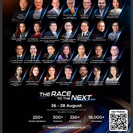
แสงอาทิตย์รวม 76 กิกะวัตต์ชั่วโมง เพิ่มขึ้นถึง 55% จากปี
ก่อน พร้อมแนวโน้มเติบโตต่อเนื่อง โดยมีการเซ็นสัญญา
โครงการพลังงานแสงอาทิตย์เพิ่มอีก 6 สัญญา กำลังผลิต
รวม 22 เมกะวัตต์ ส่งผลให้ยอดสะสมโครงการ Private
PPA อยู่ที่ 372 เมกะวัตต์ และมีกำลังการผลิตไฟฟ้ารวม
ตามสัดส่วนการถือหุ้น 1,058 เมกะวัตต์ ซึ่งแบ่งเป็นกำลัง
การผลิตไฟฟ้าที่ดำเนินการแล้วจำนวน 735 เมกะวัตต์
(เป็นพลังงานหมุนเวียนจำนวน 206 เมกะวัตต์) และที่อยู่
ระหว่างการพัฒนาจำนวน 323 เมกะวัตต์ ซึ่งเป็นโครงการ
พลังงานหมุนเวียนทั้งหมด
ล่าสุด WHAUP ได้ลงนาม MOU กับ Apex Circuit
(Thailand) พัฒนาโครงการโซลาร์ 17 เมกะวัตต์ พร้อมปั้น
โมเดล “ซื้อขายไฟตรง” Direct PPA และ Third Party
Access (TPA) ยกระดับโครงสร้างพื้นฐานอัจฉริยะ อย่างไร
ก็ตามในไตรมาสนี้ส่วนแบ่งกำไรจากธุรกิจไฟฟ้าลดลงจาก