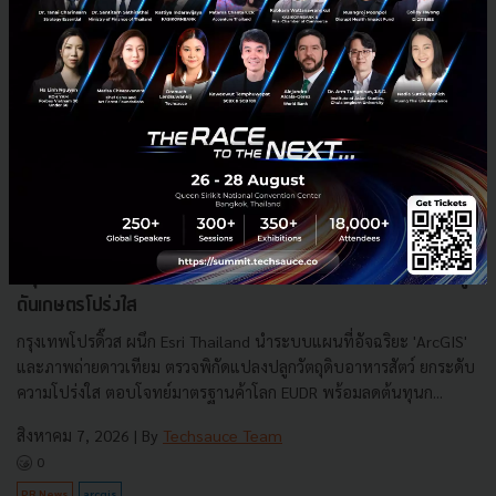
กรุงเทพโปรดิ๊วส x Esri ใช้ดาวเทียม ArcGIS ส่องพิกัดแปลงปลูก
ดันเกษตรโปร่งใส
กรุงเทพโปรดิ๊วส ผนึก Esri Thailand นำระบบแผนที่อัจฉริยะ 'ArcGIS'
และภาพถ่ายดาวเทียม ตรวจพิกัดแปลงปลูกวัตถุดิบอาหารสัตว์ ยกระดับ
ความโปร่งใส ตอบโจทย์มาตรฐานค้าโลก EUDR พร้อมลดต้นทุนก...
สิงหาคม 7, 2026
| By
Techsauce Team
0
PR News
arcgis