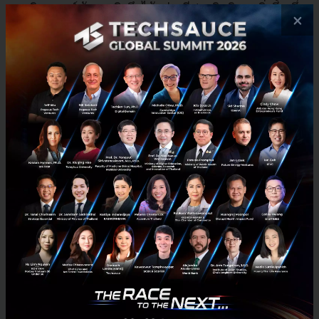
การวิเคราะห์ข้อมูลเชิงลึกได้อย่างมีประสิทธิภาพยิ่งขึ้น ซึ่ง
×
เป็นสิ่งที่ธุรกิจไทยในอุตสาหกรรมต่างๆ ต้องการ ทั้งนี้ ผู้ให้
บริการด้านโทรคมนาคมจำเป็นจะต้องพัฒนาความสามา
รถใหม่ๆ และเปิดรับระบบนิเวศน์แบบโอเพนเพื่อให้เกิด
นวัตกรรมและบริการใหม่ๆ ขึ้น และดำเนินการได้อย่าง
เต็มศักยภาพยิ่งขึ้น
4. ความมั่นคงปลอดภัยทางไซเบอร์ (cybersecurity) เป็น
ประเด็นที่มีความสำคัญอย่างยิ่ง เนื่องจากในยุคหลังโค
วิด-19 นั้นการเข้าถึงธุรกิจและข้อมูลทั่วโลกผ่านช่องทาง
ดิจิทัลจะเพิ่มสูงขึ้น รวมถึงความมั่นคงปลอดภัยของข้อมูล
ในการทำงานจากทางไกล ทั้งของพนักงานในธุรกิจ
โทรคมนาคมและภาคธุรกิจองค์กรที่ธุรกิจโทรคมนาคมให้
บริการ จะมีการขยายบริการด้าน security-as-a-service
เพื่อตอบสนองต่อความต้องการของภาคธุรกิจใน
อุตสาหกรรมต่างๆ มากขึ้น