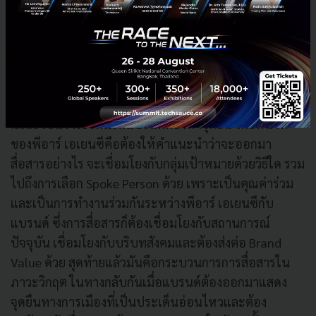
แก้ปัญหาเมื่อมีวิกฤต โดยปกติแล้วการเข้าไปร่วมวาง
กลยุทธ์ตั้งแต่เบื้องต้นก่อนที่จะเกิดปัญหานั้น เป็นการ
ทำงานร่วมกันในระยะยาวและมักจะส่งผลบวกมากกว่า
กรณีที่เกิดขั้นในช่วงปีที่ผ่านมา ที่มีกระแส Call Out เพื่อ
ให้แบรนด์แสดงจุดยืนทางการเมือง ซึ่งนั่นก็เป็น Sensitive
Issue เป็นวาระใหม่ให้แบรนด์ต้องหาจุดยืน โดยหน้าที่
ของพีอาร์ เอเยนซีคือต้องให้คำแนะนำว่าจะออกมา
สื่อสารอย่างไร จะเชื่อมโยงกับกลุ่มเป้าหมายด้วยวิธีใด รวม
ไปถึงการเลือก Spoke Person ด้วย เพราะเป็นคุณค่าร่วม
และเป็นการทำงานร่วมกันระหว่างพีอาร์ เอเยนซีกับ
แบรนด์ ซึ่งการสื่อสารก็ต้องเชื่อมโยงกับสถานการณ์
ปัจจุบัน เชื่อมโยงกับบริบทสังคมและต้องส่งต่อ Brand
Value ด้วย สุดท้ายแล้วมันคือกระบวนการการสื่อสารใน
ภาวะวิกฤต ในทางกลับกันเมื่อแบรนด์ต้องออกมาแสดง
จุดยืนทางการเมืองที่เป็นประเด็นอ่อนไหวและต้อง