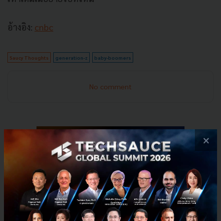
อ้างอิง:
cnbc
Saucy Thoughts
generation-z
baby-boomers
No comment
×