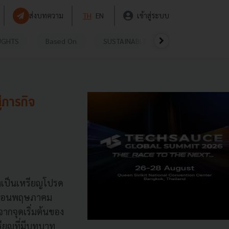
ส่งบทความ
TH
EN
เข้าสู่ระบบ
UGHTS
Based On
SUSTAINABLE
VIDEOS
P
่ภารกิจ
่งเป็นเหรียญโปรด
นเดือนพฤษภาคม
จากจุดเริ่มต้นของ
รียญที่มีบทบาท