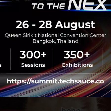
 Elon Musk ที่ได้ปลุกชีพหมาออกมาวิ่งเล่นแบบไม่นอนนิ่งอย่
คม 2021 โดยเขาได้โพสต์ twitter เป็น meme ฉลองวันเกิดครบรอ
gs rock และมีการ reply ซ้ำว่า They have the best coin. นั
Cryptocurrency เลยทีเดียว และมาด้วยกระแสการคาดการณ์จากผู
 ราคาของมันอาจจะปรับตัวสูงขึ้นได้ หลังจากที่นอนนิ่งมาเป็น