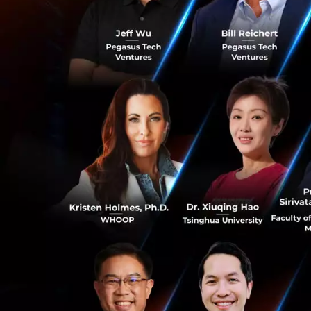
ต่อมา Elon Musk ได
เขาได้แชร์ Meme เป
System พร้อมแคปชั
0