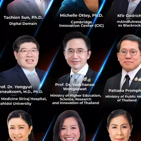
้มีการพูดถึง Dogecoin อีกครั้งผ่านทาง twitter ในวันที่ 17 
็นรูปพายุ Dogecoin Standard กำลังมาวิ่งมาหาเมืองที่เป็น Gl
่นว่า It’s inevitable