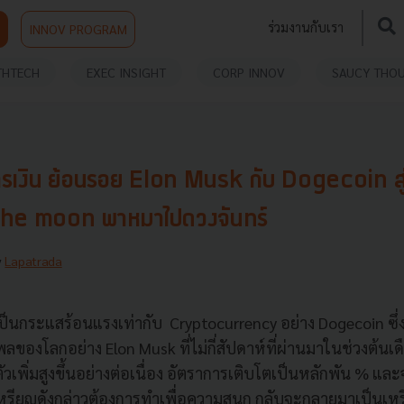
ร่วมงานกับเรา
INNOV PROGRAM
THTECH
EXEC INSIGHT
CORP INNOV
SAUCY THO
รเงิน ย้อนรอย Elon Musk กับ Dogecoin สู
he moon พาหมาไปดวงจันทร์
y
Lapatrada
รเป็นกระแสร้อนแรงเท่ากับ Cryptocurrency อย่าง Dogecoin ซึ
ลของโลกอย่าง Elon Musk ที่ไม่กี่สัปดาห์ที่ผ่านมาในช่วงต้
วเพิ่มสูงขึ้นอย่างต่อเนื่อง อัตราการเติบโตเป็นหลักพัน % และ
งเหรียญดังกล่าวต้องการทำเพื่อความสนุก กลับจะกลายมาเป็นเห