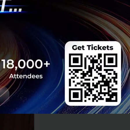
างต่อเนื่อง คือ
บ 3 ขวบให้กับสุนัข
บว่าโพสต์เดียวทำเอา
้เชี่ยวชาญ อินฟลู
เวลานาน