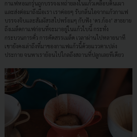
กาแฟหอมกรุ่นถูกบรรจงเทถ่ายลงในแก้วเคลือบดินเผา
และส่งต่อมาถึงมือเรา เราค่อยๆ รับกลิ่นไอจากแก้วกาแฟ
บรรจงจิบและสัมผัสรสไปพร้อมๆ กับฟัง ‘ดร.ก้อง’ สาธยาย
ถึงเมล็ดกาแฟก่อนที่จะมาอยู่ในแก้วใบนี้ กระทั่ง
กระบวนการคั่ว การคัดสรรเมล็ด เวลาผ่านไปหลายนาที
เขายังคงเล่าถึงที่มาของกาแฟแก้วนี้ด้วยแววตาเปล่ง
ประกาย จนพาเราย้อนไปไกลถึงสถานที่ปลูกเลยทีเดียว