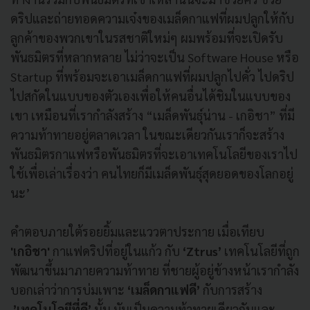
ดริปและถ่ายทอดความเจ๋งของเมล็ดกาแฟที่ผมปลูกให้กับ
ลูกค้าของพวกเขาในรสชาติใหม่ๆ ผมพร้อมที่จะเปิดรับ
พันธมิตรที่หลากหลาย ไม่ว่าจะเป็น Software House หรือ
Startup ที่พร้อมจะเอาเมล็ดกาแฟที่ผมปลูกไปคั่ว ไปดริป
ไปสกัดในแบบของตัวเองเพื่อให้คนอื่นได้ชิมในแบบของ
เขา เหมือนที่เรากำลังสร้าง “เมล็ดพันธุ์น่าน - เกอิชา” ที่มี
ความท้าทายอยู่ตลาดเวลา ในขณะเดียวกันเราก็จะสร้าง
พันธมิตรกาแฟหรือพันธมิตรที่จะเอาเทคโนโลยีของเราไป
ใช้เพื่อเล่าเรื่องว่า คนไทยก็มีเมล็ดพันธุ์สุดยอดของโลกอยู่
นะ’
คำตอบภายใต้รอยยิ้มและแววตาประกาย เมื่อเทียบ
'เกอิชา'
กาแฟดริปที่อยู่ในแก้ว กับ
‘Ztrus’
เทคโนโลยีที่ถูก
พัฒนาขึ้นมาภายความท้าทาย ที่ชายผู้อยู่ข้างหน้าเรากำลัง
บอกเล่าว่าการบ่มเพาะ
‘เมล็ดกาแฟดี’
กับการสร้าง
’เทคโนโลยีที่ดี’
นั้น มันเป็นความท้าทายเดียวกันและ