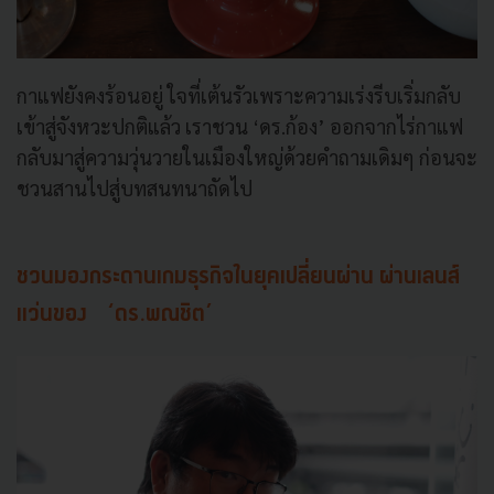
กาแฟยังคงร้อนอยู่ ใจที่เต้นรัวเพราะความเร่งรีบเริ่มกลับ
เข้าสู่จังหวะปกติแล้ว เราชวน ‘ดร.ก้อง’ ออกจากไร่กาแฟ
กลับมาสู่ความวุ่นวายในเมืองใหญ่ด้วยคำถามเดิมๆ ก่อนจะ
ชวนสานไปสู่บทสนทนาถัดไป
ชวนมองกระดานเกมธุรกิจในยุคเปลี่ยนผ่าน ผ่านเลนส์
แว่นของ ‘ดร.พณชิต’