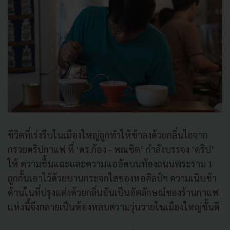
ชีวิตที่เร่งรีบในเมืองใหญ่ถูกทำให้ช้าลงด้วยกลิ่นไอจาก
กรวยดริปกาแฟ ที่ ‘ดร.ก้อง - พณชิต’ กำลังบรรจง ‘ดริป’
ให้ ความชื้นแฉะและความแออัดบนท้องถนนพระราม 1
ถูกกั้นเอาไว้ด้วยบานกระจกใสของหอศิลป์ฯ ความเนิบช้า
ด้านในที่ปรุงแต่งด้วยกลิ่นอันเป็นอัตลักษณ์ของร้านกาแฟ
แห่งนี้จึงกลายเป็นห้องหลบความวุ่นวายในเมืองใหญ่ชั้นดี