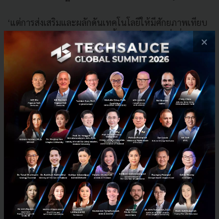
‘แต่การส่งเสริมและผลักดันเทคโนโลยีให้มีศักยภาพเทียบ
เท่ากับผลิตภัณฑ์ของต่างชาตินั้น จำเป็นอย่างยิ่งที่จะต้อง
×
อาศัยความร่วมมือ การสนับสนุนจากทุกคนและทุกฝ่ายใน
การเปิดรับ - เปิดใจให้กับเทคโนโลยีและนวัตกรรมใหม่
ของคนไทยด้วยกันเอง ซึ่งในวันนี้อาจจะยังไม่สมบูรณ์แบบ
หากเทียบกับเทคโนโลยีที่มาจากประเทศผู้นำอื่นๆ อย่าง
อเมริกาหรือจีน เพราะ Demand ของประเทศเราเพิ่งเกิด
แต่หากทุกฝ่ายร่วมกันผลักดัน เทคโนโลยีและนวัตกรรมที่
พัฒนาโดยคนไทยก็จะสามารถไปได้ไกลและตอบโจทย์ได้
เทียบเท่ากับสิ่งที่เรารับมาจากต่างประเทศ’ - ‘ดร. พณ
ชิต’ ขยายภาพของ Startup ภายใต้แวดล้อมการเกื้อหนุน