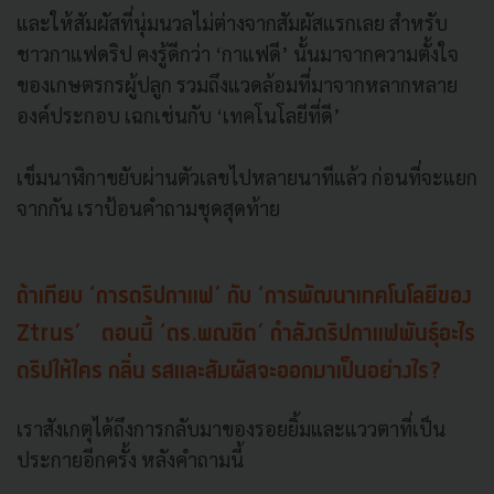
และให้สัมผัสที่นุ่มนวลไม่ต่างจากสัมผัสแรกเลย สำหรับ
ชาวกาแฟดริป คงรู้ดีกว่า ‘กาแฟดี’ นั้นมาจากความตั้งใจ
ของเกษตรกรผู้ปลูก รวมถึงแวดล้อมที่มาจากหลากหลาย
องค์ประกอบ เฉกเช่นกับ ‘เทคโนโลยีที่ดี’
เข็มนาฬิกาขยับผ่านตัวเลขไปหลายนาทีแล้ว ก่อนที่จะแยก
จากกัน เราป้อนคำถามชุดสุดท้าย
ถ้าเทียบ ‘การดริปกาแฟ’ กับ ‘การพัฒนาเทคโนโลยีของ
Ztrus’ ตอนนี้ ‘ดร.พณชิต’ กำลังดริปกาแฟพันธุ์อะไร
ดริปให้ใคร กลิ่น รสและสัมผัสจะออกมาเป็นอย่างไร?
เราสังเกตุได้ถึงการกลับมาของรอยยิ้มและแววตาที่เป็น
ประกายอีกครั้ง หลังคำถามนี้