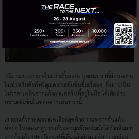
ปริมาณของกาแฟในแก้วเริ่มลดลง บทสนทนาที่ผ่อนคลาย
ในช่วงเริ่มต้นก็ทวีคูณความเข้มข้นขึ้นเรื่อยๆ ซึ่งอาจเป็น
ไปว่าคาเฟอีนจากแก้วกาแฟดริปที่อยู่ในมือ ได้เติมถ่าย
ความเข้มข้นในตลอดการสนทนานี้
เรายกแก้วกระดกกาแฟเฮือกสุดท้าย กาแฟจากก้นแก้ว
ค่อยๆ ไหลลงมาสู่ปากแก้วแต่จมูกยังคงสัมผัสได้ถึงกลิ่นสาร
จากก้นแก้ว รสชาติกาแฟที่เย็นแล้วยังคงแน่น กลมกล่อม