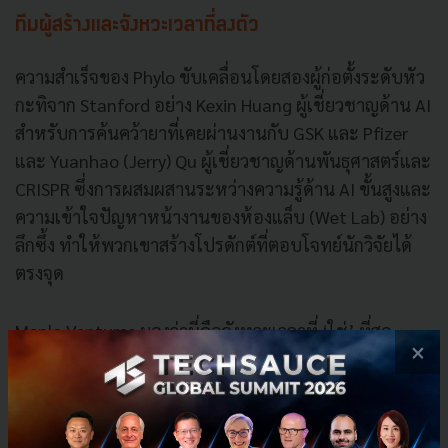
ทีมผู้สร้างและจังหวะเวลาที่ลงตัว
ความสำเร็จของ Phylo ขับเคลื่อนโดยสองผู้ก่อตั้งระดับหัว
กะทิจาก Stanford อย่าง Kexin Huang ผู้เชี่ยวชาญด้าน AI
สำหรับการค้นคว้ายาที่เคยผ่านงานกับ GSK และ Pfizer
และ Yuanhao (Jerry) Qu ผู้เชี่ยวชาญด้านพันธุศาสตร์และ
CRISPR ซึ่งการผสมผสานระหว่างความรู้ด้าน AI ขั้นสูงและ
ความเข้าใจปัญหาหน้างานของห้องแล็บ (Wet Lab) อย่าง
ลึกซึ้ง ทำให้พวกเขาสร้างโปรดักต์ที่ตอบโจทย์นักวิจัยได้
ตรงจุด
Menlo Ventures มองว่านี่คือจังหวะเวลาที่ ‘ใช่’ ที่สุด
×
เพราะในขณะที่เทคโนโลยี Sequencing ทำให้ข้อมูล
ชีวภาพล้นทะลักเกินกว่ามนุษย์จะจัดการไหว เทคโนโลยี
Foundation Models ก็ฉลาดพอที่จะเข้ามาจัดการความ
ซับซ้อนนี้ได้พอดี Phylo จึงเปรียบเสมือนกุญแจสำคัญที่จะ