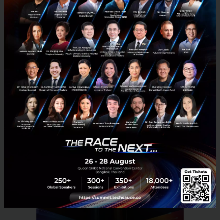
ปลดล็อกให้นักวิจัยกลับมาทำงานวิทยาศาสตร์ได้อย่างเต็ม
ภาคภูมิ และนี่อาจเป็นจุดเปลี่ยนครั้งสำคัญของวงการ Life
Science โลก
ที่มา:
Menlo Ventures
Startup Directory
AI
Phylo
BioTech
Startup
Deep Tech
Menlo Ventures
Computational Biology
No comment