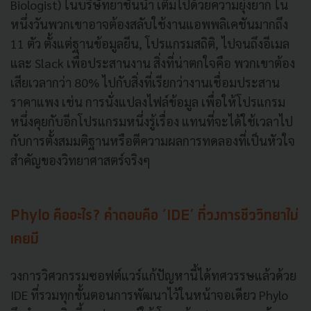
Biologist) ในบริษัทยาชั้นนำ เต็มไปด้วยความยุ่งยาก ใน
หนึ่งวันพวกเขาอาจต้องสลับใช้งานแอพพลิเคชันมากถึง
11 ตัว ตั้งแต่ฐานข้อมูลยีน, โปรแกรมสถิติ, ไปจนถึงอีเมล
และ Slack เพื่อประสานงาน สิ่งที่น่าตกใจคือ พวกเขาต้อง
เสียเวลากว่า 80% ไปกับสิ่งที่เรียกว่างานเชื่อมประสาน
ราคาแพง เช่น การนั่งแปลงไฟล์ข้อมูล เพื่อให้โปรแกรม
หนึ่งคุยกับอีกโปรแกรมหนึ่งรู้เรื่อง แทนที่จะได้ใช้เวลาไป
กับการตั้งสมมติฐานหรือตีความผลการทดลองที่เป็นหัวใจ
สำคัญของวิทยาศาสตร์จริงๆ
Phylo คืออะไร? คำตอบคือ ‘IDE’ ที่วงการชีววิทยาไม่
เคยมี
วงการวิศวกรรมซอฟต์แวร์แก้ปัญหานี้ได้ทศวรรษแล้วด้วย
IDE ที่รวมทุกขั้นตอนการพัฒนาไว้ในหน้าจอเดียว Phylo