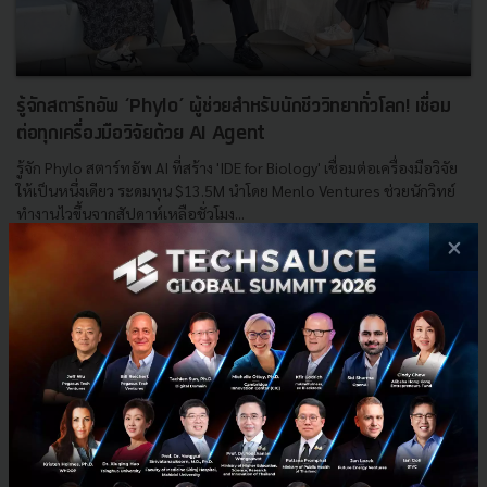
รู้จักสตาร์ทอัพ ‘Phylo’ ผู้ช่วยสำหรับนักชีววิทยาทั่วโลก! เชื่อม
ต่อทุกเครื่องมือวิจัยด้วย AI Agent
รู้จัก Phylo สตาร์ทอัพ AI ที่สร้าง 'IDE for Biology' เชื่อมต่อเครื่องมือวิจัย
ให้เป็นหนึ่งเดียว ระดมทุน $13.5M นำโดย Menlo Ventures ช่วยนักวิทย์
ทำงานไวขึ้นจากสัปดาห์เหลือชั่วโมง...
×
กุมภาพันธ์ 4, 2026
| By
Techsauce Team
1
Startup Directory
AI
Phylo
BioTech
Startup