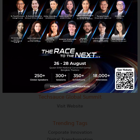
E-mail :
contact@techsauce.co
Tel : 02-001-5375
Mobile : 06-4658-9500
Techsauce Media
About Techsauce
Techsauce Services
Privacy Policy
ส่งบทความ
Techsauce Global Summit
Visit Website
Trending Tags
Corporate Innovation
Digital Transformation