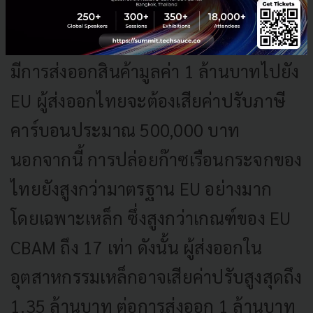
หากคำนวณค่าปรับโดยเฉลี่ย กรณีที่
มีการส่งออกสินค้ามูลค่า 1 ล้านบาทไปยัง
EU ผู้ส่งออกไทยจะต้องเสียค่าปรับภาษี
คาร์บอนประมาณ 500,000 บาท
นอกจากนี้ การปล่อยก๊าซเรือนกระจกของ
ไทยยังสูงกว่ามาตรฐาน EU อย่างมาก
โดยเฉพาะเหล็ก ซึ่งสูงกว่าเกณฑ์ของ EU
CBAM ถึง 17 เท่า ดังนั้น ผู้ส่งออกใน
อุตสาหกรรมเหล็กอาจเสียค่าปรับสูงสุดถึง
1.35 ล้านบาท ต่อการส่งออก 1 ล้านบาท