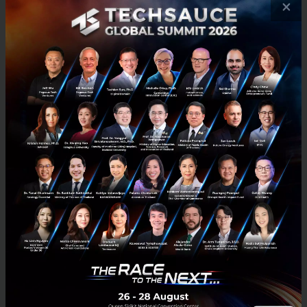
×
ระยะยาว (หลัง 2573-2578)
มีโอกาสสูงที่มาตรการ
ภาษีจะรวมสินค้าเกษตร ซึ่งจะเพิ่มผลกระทบให้
ประเทศไทยอีกราว 1 แสนล้านบาท
หากพิจารณาเรื่อง
ความ(ไม่)พร้อมของธุรกิจไทย
พบว่า
ราว 70% ของบริษัทจดทะเบียนในตลาดหลักทรัพย์ที่
เกี่ยวข้องกับ CBAM เริ่มดำเนินกิจกรรมลดการปล่อยก๊าซ
เรือนกระจกแล้ว ซึ่งโดยส่วนใหญ่เป็นบริษัทขนาดใหญ่ใน
อุตสาหกรรมปิโตรเคมีและเหล็ก แต่การลดดังกล่าวยังไม่
เพียงพอ และแม้ว่าผู้ประกอบการไทยจะพยายามปรับตัว
แต่อุตสาหกรรมส่วนใหญ่ยังคงปล่อยก๊าซเรือนกระจกเกิน
กว่าค่ามาตรฐานของ EU CBAM ศูนย์วิจัยกสิกรไทยจึง
ประเมินว่า ผู้ส่งออกไทยอาจต้องเสียค่าปรับโดยเฉลี่ย
500,000 บาทต่อการส่งออกสินค้า 1 ล้านบาทไปยัง EU