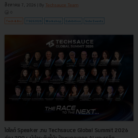
สิงหาคม 7, 2026
| By
Techsauce Team
0
Tech & Biz
TSGS2026
Workshop
Exhibition
Side Events
ไฮไลต์ Speaker งาน Techsauce Global Summit 2026