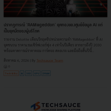
ปรากฏการณ์ ‘RAMageddon’ ยุคทองของศูนย์ข้อมูล AI แต่
เป็นยุคมืดของผู้บริโภค
รายงาน Deloitte เตือนวิกฤตชิปหน่วยความจำ 'RAMageddon' ที่ AI
จุดชนวน ราคาแรมเซิร์ฟเวอร์พุ่ง 4 เท่าในปีเดียว ลากยาวถึงปี 2030
พร้อมคาดการณ์ราคาคอม การ์ดจอ สตอเรจ และมือถือสิ้นปีนี้...
สิงหาคม 6, 2026
| By
Techsauce Team
0
Tech & Biz
AI
SSD
GPU
DRAM