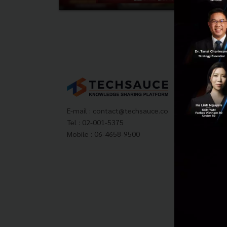
Tech
About
Techs
E-mail :
contact@techsauce.co
Privac
Tel : 02-001-5375
ส่งบ
Mobile : 06-4658-9500
Tech
Visit