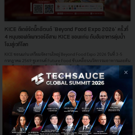
KICE ดีเดย์จัดบิ๊กอีเวนต์ 'Beyond Food Expo 2026' ครั้งที่
4 หนุนซอฟต์เพาเวอร์อีสาน KICE ขอนแก่น ดันฮับอาหารลุ่มน้ำ
โขงสู่เวทีโลก
KICE ขอนแก่น เตรียมจัดงานใหญ่ Beyond Food Expo 2026 วันที่ 3-5
กรกฎาคม 2569 ชูเทรนด์ Future Food ขับเคลื่อนนวัตกรรมอาหารและดัน
ภาคอีสานสู่ศูนย์กลางธุรกิจลุ่มน้ำโขง พร้อมกิจกรรม Busi...
×
มิถุนายน 30, 2026
| By
Techsauce Team
0
PR News
KICE
CPLAND
ศูนย์ประชุมขอนแก่น
BeyondFoodExpo2026