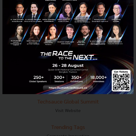
E-mail :
contact@techsauce.co
Tel : 02-001-5375
Mobile : 06-4658-9500
Techsauce Media
About Techsauce
Techsauce Services
Privacy Policy
ส่งบทความ
Techsauce Global Summit
Visit Website
Trending Tags
Corporate Innovation