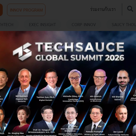
ร่วมงานกับเรา
INNOV PROGRAM
THTECH
EXEC INSIGHT
CORP INNOV
SAUCY THO
วิเคราะห์ Startup ด้านไหนน่าทำและน่าสนใจในปี
2016
เข้าสู่ปี 2016 หรือ พ.ศ. 2559 กันแล้ว เราเชื่อว่าปีนี้ Startup ก็
ยังคงความน่าสนใจที่จะเข้ามาทำเพื่อแก้ไขปัญหาและสร้างให้
เป็นธุรกิจได้จริงอีก แต่ด้านไหนที่มีความน่าสนใจและน่าทำใน
ปีน...
มกราคม 3, 2016
| By
charathbank
0