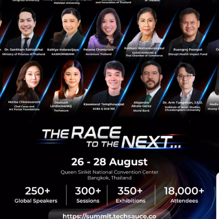
Saucy Thoughts
2016
Startup
sauce Media
Trending Tags
 Techsauce
Corporate Innovation
auce Services
Digital Transformation
y Policy
E-Commerce
ทความ
Startup
Technology
sauce Global Summit
 Website