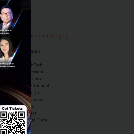
Techsauce Category
News
Tech & Biz
AI
HealthTech
Exec Insight
Corp Innov
Saucy Thoughts
Based On
Sustainable
Videos
Podcast
Startup Guide