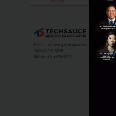
Tech
About
Techs
E-mail :
contact@techsauce.co
Privac
Tel : 02-001-5375
ส่งบ
Mobile : 06-4658-9500
Tech
Visit