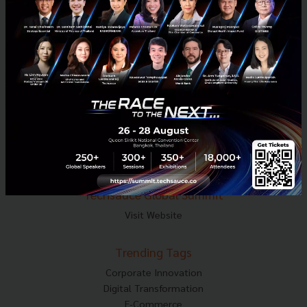
Tel : 02-001-5375
Mobile : 06-4658-9500
Techsauce Media
About Techsauce
Techsauce Services
Privacy Policy
ส่งบทความ
Techsauce Global Summit
Visit Website
Trending Tags
Corporate Innovation
Digital Transformation
E-Commerce