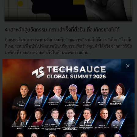
4 เสาหลักสู่นวัตกรรม ความสำเร็จที่ยั่งยืน ที่องค์กรขาดไม่ได้
ปัญหาจริงของการขาดนวัตกรรมคือ "คุณภาพ" รวมถึงวิธีการ ”เลือก” ไอเดีย
ที่เหมาะสมเพื่อนำไปพัฒนาเป็นนวัตกรรมที่สร้างคุณค่าได้จริง จากการวิจัย
องค์กรที่ประสบความสำเร็จในด้านนวัตกรรมมักม...
ธันวาคม 9, 2024
| By
Techsauce Team
×
0
Corp Innov
นวัตกรรม
4 pillars
innovation
E-mail :
contact@techsauce.co