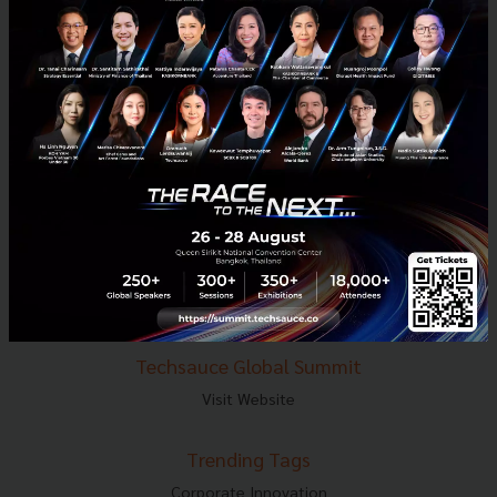
E-mail :
contact@techsauce.co
Tel : 02-001-5375
Mobile : 06-4658-9500
Techsauce Media
About Techsauce
Techsauce Services
Privacy Policy
ส่งบทความ
Techsauce Global Summit
Visit Website
Trending Tags
Corporate Innovation