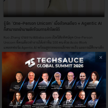
รู้จัก ‘One-Person Unicorn’ เมื่อตัวคนเดียว + Agentic AI
ก็สามารถเข้ามาพลิกโฉมการค้าโลกได้
Kuo Zhang ประธาน Alibaba.com เปิดวิสัยทัศน์ยุค One-Person
Unicorn ที่คนเดียวทำงานได้เท่าทีม 100 คน ด้วย Accio Work
แพลตฟอร์ม Agentic AI พร้อมสูตรทดลองเล็กขยายเร็ว และกรณีศึกษาเด็ก
อ...
×
พฤษภาคม 11, 2026
| By
Techsauce Team
0
Tech & Biz
AI
SME
Alibaba
Kuo Zhang