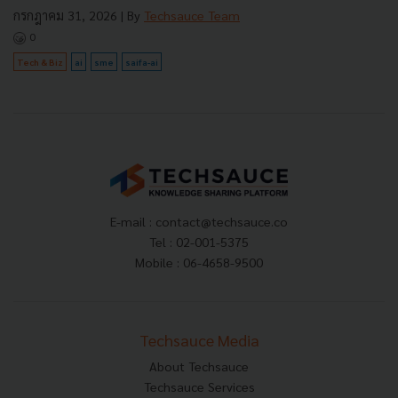
กรกฎาคม 31, 2026
| By
Techsauce Team
0
Tech & Biz
ai
sme
saifa-ai
E-mail :
contact@techsauce.co
Tel : 02-001-5375
Mobile : 06-4658-9500
Techsauce Media
About Techsauce
Techsauce Services