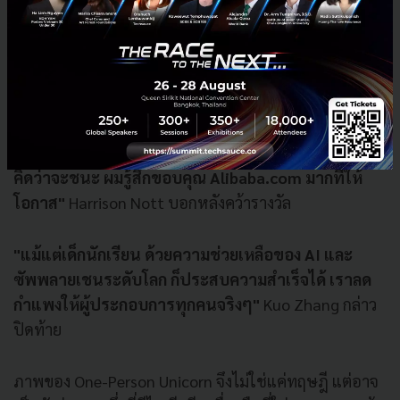
เพียง 90 วินาทีโน้มน้าวคณะกรรมการ และคว้ารางวัล
Grand Winner พร้อมเงินรางวัล 200,000 ดอลลาร์สหรัฐฯ
ส่วนผู้เข้ารอบสุดท้ายอีก 10 รายจากสหราชอาณาจักร
ฝรั่งเศส เยอรมนี และอิตาลี ได้รับรางวัลคนละ 20,000
ดอลลาร์
"ผมพูดไม่ออกเลย ผมทำงานหนักมากเพื่อมาถึงจุดนี้ ไม่
คิดว่าจะชนะ ผมรู้สึกขอบคุณ Alibaba.com มากที่ให้
โอกาส"
Harrison Nott บอกหลังคว้ารางวัล
"แม้แต่เด็กนักเรียน ด้วยความช่วยเหลือของ AI และ
ซัพพลายเชนระดับโลก ก็ประสบความสำเร็จได้ เราลด
กำแพงให้ผู้ประกอบการทุกคนจริงๆ"
Kuo Zhang กล่าว
ปิดท้าย
ภาพของ One-Person Unicorn จึงไม่ใช่แค่ทฤษฎี แต่อาจ