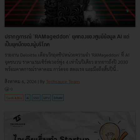
ปรากฏการณ์ ‘RAMageddon’ ยุคทองของศูนย์ข้อมูล AI แต่
เป็นยุคมืดของผู้บริโภค
รายงาน Deloitte เตือนวิกฤตชิปหน่วยความจำ 'RAMageddon' ที่ AI
จุดชนวน ราคาแรมเซิร์ฟเวอร์พุ่ง 4 เท่าในปีเดียว ลากยาวถึงปี 2030
พร้อมคาดการณ์ราคาคอม การ์ดจอ สตอเรจ และมือถือสิ้นปีนี้...
สิงหาคม 6, 2026
| By
Techsauce Team
0
Tech & Biz
AI
SSD
GPU
DRAM