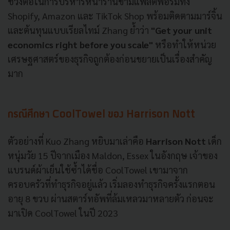
ช่วงต่อในการบริหารหน้าร้านข้ามแพลตฟอร์มทั้ง
Shopify, Amazon และ TikTok Shop พร้อมติดตามมาร์จิ้น
และต้นทุนแบบเรียลไทม์ Zhang ย้ำว่า
"Get your unit
economics right before you scale"
หรือทำให้หน่วย
เศรษฐศาสตร์ของธุรกิจถูกต้องก่อนขยายเป็นเรื่องสำคัญ
มาก
กรณีศึกษา CoolTowel ของ Harrison Nott
ตัวอย่างที่ Kuo Zhang หยิบมาเล่าคือ
Harrison Nott
เด็ก
หนุ่มวัย 15 ปีจากเมือง Maldon, Essex ในอังกฤษ เจ้าของ
แบรนด์ผ้าเย็นใช้ซ้ำได้ชื่อ CoolTowel เขามาจาก
ครอบครัวที่ทำธุรกิจอยู่แล้ว เริ่มลองทำธุรกิจครั้งแรกตอน
อายุ 8 ขวบ ผ่านสตาร์ทอัพที่ล้มเหลวมาหลายตัว ก่อนจะ
มาเปิด CoolTowel ในปี 2023