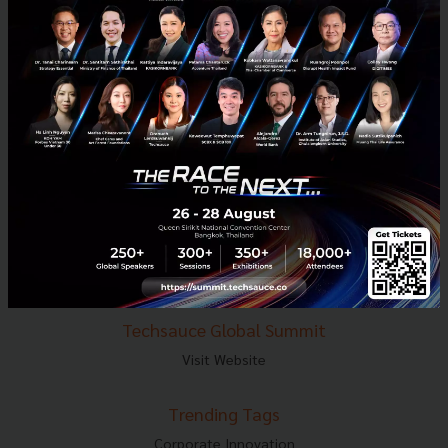
E-mail :
contact@techsauce.co
Tel : 02-001-5375
Mobile : 06-4658-9500
Techsauce Media
About Techsauce
Techsauce Services
Privacy Policy
ส่งบทความ
Techsauce Global Summit
Visit Website
Trending Tags
Corporate Innovation