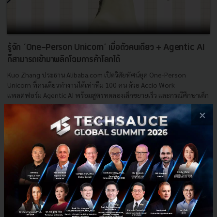
รู้จัก ‘One-Person Unicorn’ เมื่อตัวคนเดียว + Agentic AI
ก็สามารถเข้ามาพลิกโฉมการค้าโลกได้
Kuo Zhang ประธาน Alibaba.com เปิดวิสัยทัศน์ยุค One-Person
Unicorn ที่คนเดียวทำงานได้เท่าทีม 100 คน ด้วย Accio Work
แพลตฟอร์ม Agentic AI พร้อมสูตรทดลองเล็กขยายเร็ว และกรณีศึกษาเด็ก
อ...
×
พฤษภาคม 11, 2026
| By
Techsauce Team
0
Tech & Biz
AI
SME
Alibaba
Kuo Zhang