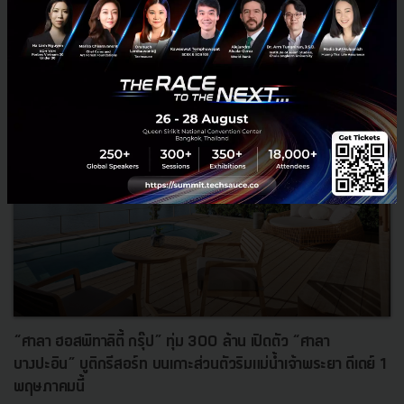
PR News
covid19
ddproperty
accommodation
“ศาลา ฮอสพิทาลิตี้ กรุ๊ป” ทุ่ม 300 ล้าน เปิดตัว “ศาลา
บางปะอิน” บูติกรีสอร์ท บนเกาะส่วนตัวริมแม่น้ำเจ้าพระยา ดีเดย์ 1
พฤษภาคมนี้