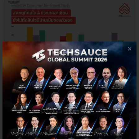
×
DDproperty เปิดเผย เศรษฐกิจซบเซา-กำลังซื้อยังไม่ฟื้น
อุปสรรคสำคัญของคนอาเซียนที่อยากมีบ้าน
รายงานแนวโน้มเศรษฐกิจโลกฉบับล่าสุด (World Economic Outlook) ได้
ปรับลดการคาดการณ์การเติบโตทางเศรษฐกิจของ 5 ประเทศแถบเอเชีย
ตะวันออกเฉียงใต้ ว่าจะขยายตัวเฉลี่ย 4.3% ลดลง 0.6% จากการคา...
กันยายน 27, 2021
| By
Techsauce Team
222