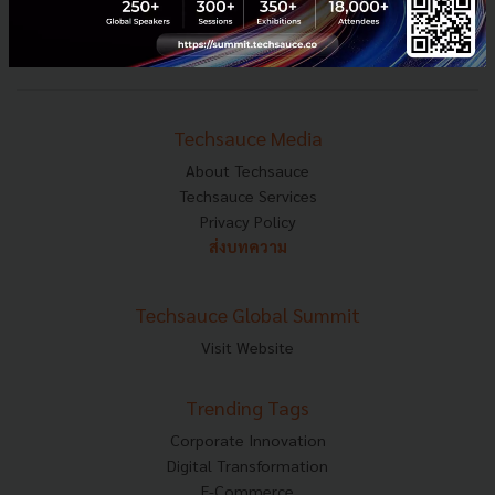
Tel : 02-001-5375
Mobile : 06-4658-9500
Techsauce Media
About Techsauce
Techsauce Services
Privacy Policy
ส่งบทความ
Techsauce Global Summit
Visit Website
Trending Tags
Corporate Innovation
Digital Transformation
E-Commerce