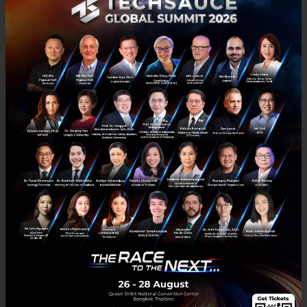
Adelfos, a subsidary of TCC Group prepares to buy
a stake in Tarad.com
TCC Group, a holding company of beverage tycoon Charoen
Sirivadhanabhakdi, plans to enter the digital business market by
taking over a major stake in e-marketplace, according to Th...
March 22, 2018
| By
Jimmy
0
News
Adelfos
TCC Group
TARAD.com
The Nation
E-mail :
contact@techsauce.co