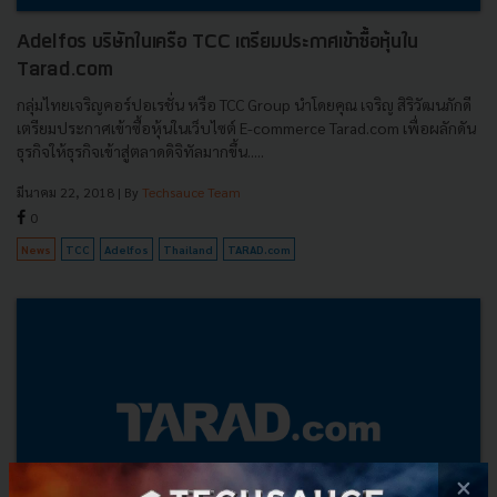
Adelfos บริษัทในเครือ TCC เตรียมประกาศเข้าซื้อหุ้นใน
Tarad.com
กลุ่มไทยเจริญคอร์ปอเรชั่น หรือ TCC Group นำโดยคุณ เจริญ สิริวัฒนภักดี
เตรียมประกาศเข้าซื้อหุ้นในเว็บไซต์ E-commerce Tarad.com เพื่อผลักดัน
ธุรกิจให้ธุรกิจเข้าสู่ตลาดดิจิทัลมากขึ้น.....
มีนาคม 22, 2018
| By
Techsauce Team
0
News
TCC
Adelfos
Thailand
TARAD.com
×