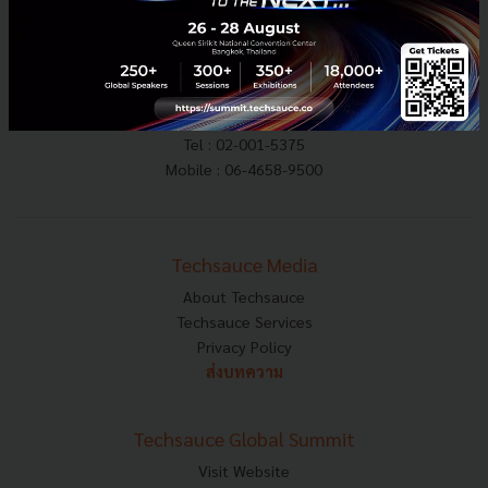
E-mail :
contact@techsauce.co
Tel : 02-001-5375
Mobile : 06-4658-9500
Techsauce Media
About Techsauce
Techsauce Services
Privacy Policy
ส่งบทความ
Techsauce Global Summit
Visit Website