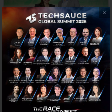
×
KBank เตรียมทุ่มงบ เกือบแสนล้านบาท ลงทุนในเทคและสตาร์ท
อัพ ใน 3 ปี เสริมแกร่งธนาคารแห่งภูมิภาค AEC+3
KBank เตรียมทุ่มงบเกือบแสนล้านบาท เน้นลงทุนในเทคและสตาร์ทอัพ
ภายใน 3 ปี เพื่อเสริมแกร่งเครือข่ายบริการในภูมิภาค เพื่อส่งมอบบริการเข้า
ถึงผู้ใช้งานในท้องถิ่นด้วยเทคโนโลยีแบบชาเลนเจอร...
สิงหาคม 7, 2022
| By
Techsauce Team
5
News
kbank
aec+3
startup
startup-ecosystem