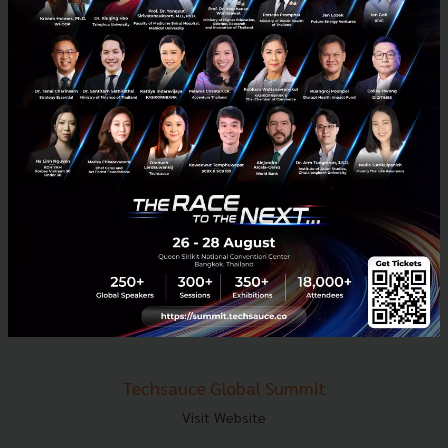
E-mail :
contact@techsauce.co
Tel : 02-001-5375
Mobile : 06-4658-9500
Techsauce Media
About Techsauce
Techsauce Services
Privacy Policy
ส่งบทความ
Techsauce Global Summit
Visit Website