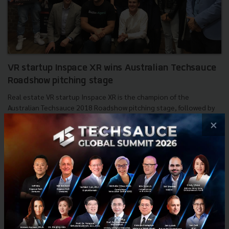
VR startup Inspace XR wins Australian Techsauce
Roadshow pitching stage
Real estate VR startup Inspace XR is the champion of the
Australian Techsauce 2018 Roadshow pitching stage, followed by
runner-ups AgUnity and Xplor.......
×
May 14, 2018
| By
Chaowarat Yongjiranon
0
News
Xplor
Inspace
AgUnity
startup