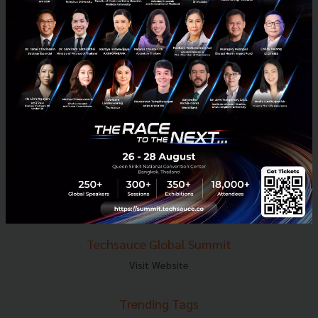
E-mail :
contact@techsauce.co
Tel : 02-001-5375
Mobile : 06-4658-9500
Techsauce Media
About Techsauce
Techsauce Services
Privacy Policy
ส่งบทความ
Techsauce Global Summit
Visit Website
Trending Tags