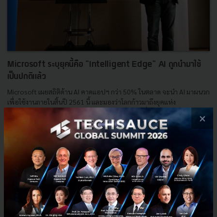
Microsoft ระบุยุคนี้คือ "Intelligent Edge" AI ถูกนำมาใช้
เป็นปกติแล้ว
Microsoft เผยสถิติด้าน AI คาดแอปฯ กว่า 50% ในตลาด จะนำ AI มาผนวก
เพื่อใช้งานภายในสิ้นปี 2561 นี้ และมองว่าโลกก้าวมาถึงยุคแห่ง
‘Intelligent Cloud’ และ ‘Intelligent Edge’ เป็นที่เรียบ...
×
มิถุนายน 12, 2018
| By
Techsauce Team
49
Tech & Biz
AI
AI is NOW
Microsoft
Artificial Intelligence