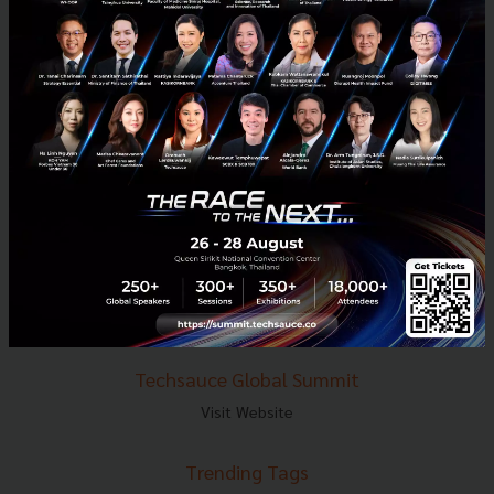
E-mail :
contact@techsauce.co
Tel : 02-001-5375
Mobile : 06-4658-9500
Techsauce Media
About Techsauce
Techsauce Services
Privacy Policy
ส่งบทความ
Techsauce Global Summit
Visit Website
Trending Tags