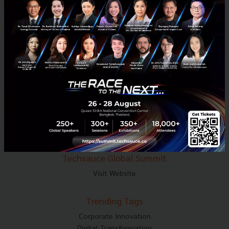
E-mail :
contact@techsauce.co
Tel : 02-001-5375
Mobile : 06-4658-9500
Techsauce Media
About Techsauce
Techsauce Services
Privacy Policy
ส่งบทความ
Techsauce Global Summit
Visit Website
Trending Tags
Corporate Innovation
Digital Transformation