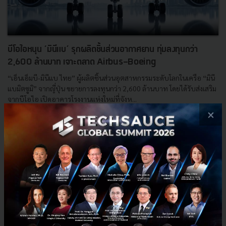
บีโอไอหนุน ‘มินีแบ’ รุกผลิตชิ้นส่วนอากาศยาน ทุ่มลงทุนกว่า
2,600 ล้านบาท เจาะตลาด Airbus-Boeing
“เอ็นเอ็มบี-มินีแบ ไทย” ผู้ผลิตชิ้นส่วนอุตสาหกรรมระดับโลกในเครือ “มินี
แบมิตซูมิ” จากญี่ปุ่น ขยายการลงทุนกว่า 2,600 ล้านบาท โดยได้รับส่งเสริม
จากบีโอไอ เปิดอาคารโรงงานแห่งใหม่ที่จังห...
×
มิถุนายน 15, 2026
| By
Techsauce Team
0
PR News
boi
บีโอไอ
airbus
Airbus-Boeing