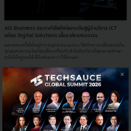
AIS Business ประกาศวิสัยทัศน์ยกระดับสู่ผู้นำบริการ ICT
พร้อม Digital Solutions เพื่อองค์กรครบวงจร
ผลกระทบครั้งยิ่งใหญ่จาก Digital Disruption ได้สร้างการเปลี่ยนแปลงใน
ทุกอุตสาหกรรม ใครไม่เปลี่ยน หรือปรับตัวไม่ทัน ก็อาจไม่สามารถทำพา
ธุรกิจให้อยู่รอดได้ ซึ่งในช่วงเวลา 5 ปีที่ผ่านมา ...
พฤศจิกายน 15, 2018
| By
Techsauce Team
×
346
Tech & Biz
IoT
ICT
Cloud
AIS Business
‹
1
2
›