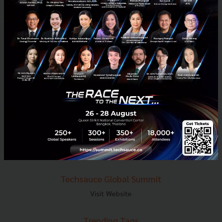
E-mail :
contact@techsauce.co
Tel : 02-001-5375
Mobile : 06-4658-9500
Techsauce Media
About Techsauce
Techsauce Services
Privacy Policy
ส่งบทความ
Techsauce Global Summit
Visit Website
Trending Tags