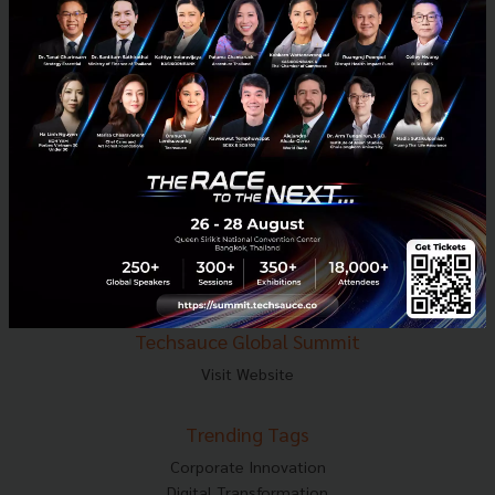
E-mail :
contact@techsauce.co
Tel : 02-001-5375
Mobile : 06-4658-9500
Techsauce Media
About Techsauce
Techsauce Services
Privacy Policy
ส่งบทความ
Techsauce Global Summit
Visit Website
Trending Tags
Corporate Innovation
Digital Transformation