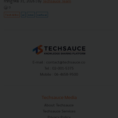
กรกฎาคม 31, 2026
| By
Techsauce Team
0
Tech & Biz
ai
sme
saifa-ai
E-mail :
contact@techsauce.co
Tel : 02-001-5375
Mobile : 06-4658-9500
Techsauce Media
About Techsauce
Techsauce Services
Privacy Policy