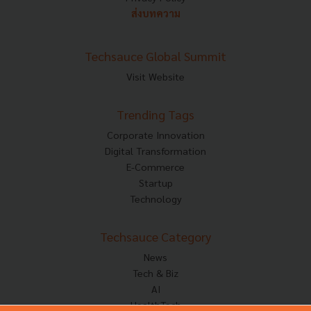
ส่งบทความ
Techsauce Global Summit
Visit Website
Trending Tags
Corporate Innovation
Digital Transformation
E-Commerce
Startup
Technology
Techsauce Category
News
Tech & Biz
AI
HealthTech