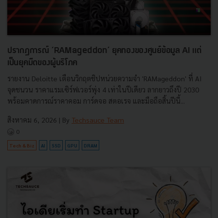
ปรากฏการณ์ ‘RAMageddon’ ยุคทองของศูนย์ข้อมูล AI แต่
เป็นยุคมืดของผู้บริโภค
รายงาน Deloitte เตือนวิกฤตชิปหน่วยความจำ 'RAMageddon' ที่ AI
จุดชนวน ราคาแรมเซิร์ฟเวอร์พุ่ง 4 เท่าในปีเดียว ลากยาวถึงปี 2030
พร้อมคาดการณ์ราคาคอม การ์ดจอ สตอเรจ และมือถือสิ้นปีนี้...
สิงหาคม 6, 2026
| By
Techsauce Team
0
Tech & Biz
AI
SSD
GPU
DRAM