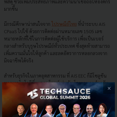
พัสดุ ช่วยเพิ่มประสิทธิภาพและความน่าเชื่อถือให้องค์กร
มากขึ้น
มีกรณีศึกษาน่าสนใจจาก
ไปรษณีย์ไทย
ที่นำระบบ AIS
CPaaS ไปใช้ ด้วยการติดต่อผ่านหมายเลข 1505 เลข
หมายหลักที่ใช้ในการติดต่อผู้ใช้บริการ เพื่อเป็นเบอร์
กลางสำหรับบุรุษไปรษณีย์ทั่วประเทศ ซึ่งสุดท้ายสามารถ
เพิ่มความมั่นใจให้ลูกค้า และลดอัตราการหลอกลวงจาก
มิจฉาชีพได้จริง
สำหรับธุรกิจในภาคอุตสาหกรรม ที่ AIS EEC ก็มีโซลูชัน
ทางเทคโนโลยีที่จะตอบโจทย์เช่นกัน โดยเฉพาะสำหรับ
×
อุตสาหกรรมหลักในเขตพื้นที่ EEC เช่น
AIS 5G
Manufacturing Platform
ที่สามารถเก็บข้อมูล IoT ของ
อุปกรณ์และเครื่องจักรต่างๆ ในสายการผลิต นำขึ้นมาบน
แพลตฟอร์มด้วยเทคโนโลยีการสื่อสาร เพื่อนำข้อมูลที่ได้