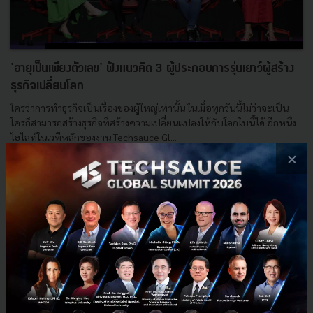
'อายุเป็นเพียงตัวเลข' ฟังแนวคิด 3 ผู้ประกอบการรุ่นเยาว์ผู้สร้าง
ธุรกิจเปลี่ยนโลก
ใครว่าการทำธุรกิจเป็นเรื่องของผู้ใหญ่เท่านั้น ในเมื่อทุกวันนี้ไม่ว่าจะเป็น
ใครก็สามารถสร้างธุรกิจที่สร้างความเปลี่ยนแปลงให้กับโลกใบนี้ได้ อีกหนึ่ง
ไฮไลท์ในเวทีหลักของงาน Techsauce Gl...
×
กรกฎาคม 2, 2019
| By
Jen Namjatturas
723
Tech & Biz
KIDLetCoin
Linda Liukas
Akshat Mittal
Sandee for Good