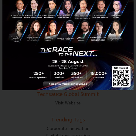
E-mail :
contact@techsauce.co
Tel : 02-001-5375
Mobile : 06-4658-9500
Techsauce Media
About Techsauce
Techsauce Services
Privacy Policy
ส่งบทความ
Techsauce Global Summit
Visit Website
Trending Tags
Corporate Innovation
Digital Transformation