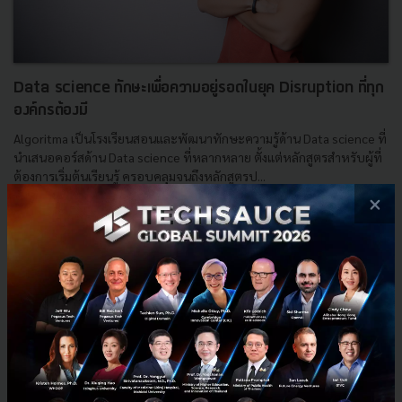
Data science ทักษะเพื่อความอยู่รอดในยุค Disruption ที่ทุก
องค์กรต้องมี
Algoritma เป็นโรงเรียนสอนและพัฒนาทักษะความรู้ด้าน Data science ที่
นำเสนอคอร์สด้าน Data science ที่หลากหลาย ตั้งแต่หลักสูตรสำหรับผู้ที่
ต้องการเริ่มต้นเรียนรู้ ครอบคลุมจนถึงหลักสูตรป...
×
มีนาคม 18, 2019
| By
Techsauce Team
387
Saucy Thoughts
Startup
Algoritma
Data Science
Nayoko Wicaksono