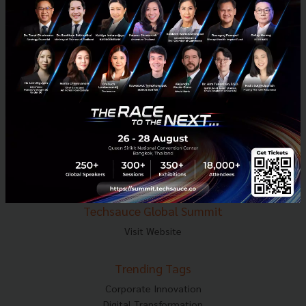
E-mail :
contact@techsauce.co
Tel : 02-001-5375
Mobile : 06-4658-9500
Techsauce Media
About Techsauce
Techsauce Services
Privacy Policy
ส่งบทความ
Techsauce Global Summit
Visit Website
Trending Tags
Corporate Innovation
Digital Transformation