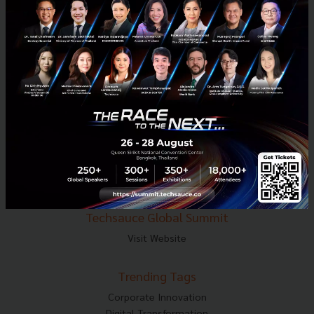
E-mail :
contact@techsauce.co
Tel : 02-001-5375
Mobile : 06-4658-9500
Techsauce Media
About Techsauce
Techsauce Services
Privacy Policy
ส่งบทความ
Techsauce Global Summit
Visit Website
Trending Tags
Corporate Innovation
Digital Transformation