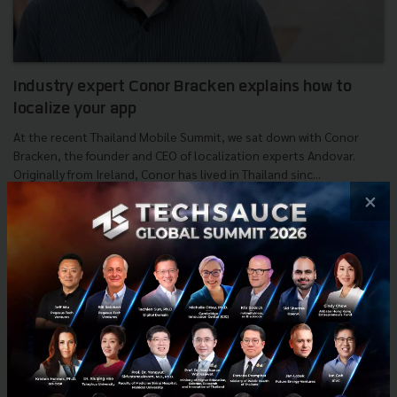
Industry expert Conor Bracken explains how to
localize your app
At the recent Thailand Mobile Summit, we sat down with Conor
Bracken, the founder and CEO of localization experts Andovar.
Originally from Ireland, Conor has lived in Thailand sinc...
×
November 5, 2016
| By
matt
0
Tech & Biz
l10n
i18n
apps
andovar