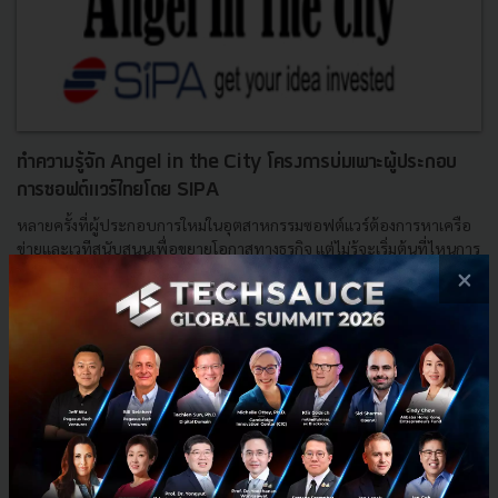
ทำความรู้จัก Angel in the City โครงการบ่มเพาะผู้ประกอบ
การซอฟต์แวร์ไทยโดย SIPA
หลายครั้งที่ผู้ประกอบการใหม่ในอุตสาหกรรมซอฟต์แวร์ต้องการหาเครือ
ข่ายและเวทีสนับสนุนเพื่อขยายโอกาสทางธุรกิจ แต่ไม่รู้จะเริ่มต้นที่ไหนการ
บ่มเพาะธุรกิจเป็นอีกหนึ่งช่องทางที่น่าสนใจและเ...
×
ตุลาคม 19, 2015
| By
Techsauce Team
0
News
PR News
SIPA
Angel in the City