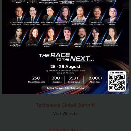
E-mail :
contact@techsauce.co
Tel : 02-001-5375
Mobile : 06-4658-9500
Techsauce Media
About Techsauce
Techsauce Services
Privacy Policy
ส่งบทความ
Techsauce Global Summit
Visit Website
Trending Tags