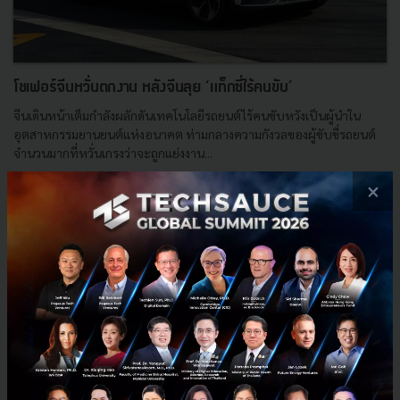
โชเฟอร์จีนหวั่นตกงาน หลังจีนลุย ‘แท็กซี่ไร้คนขับ’
จีนเดินหน้าเต็มกำลังผลักดันเทคโนโลยีรถยนต์ไร้คนขับหวังเป็นผู้นำใน
อุตสาหกรรมยานยนต์แห่งอนาคต ท่ามกลางความกังวลของผู้ขับขี่รถยนต์
จำนวนมากที่หวั่นเกรงว่าจะถูกแย่งงาน...
กันยายน 2, 2024
| By
Techsauce Team
×
0
News
baidu
แท็กซี่
robotaxi
Apollo Go
E-mail :
contact@techsauce.co