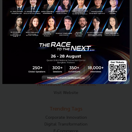
Tel : 02-001-5375
Mobile : 06-4658-9500
Techsauce Media
About Techsauce
Techsauce Services
Privacy Policy
ส่งบทความ
Techsauce Global Summit
Visit Website
Trending Tags
Corporate Innovation
Digital Transformation
E-Commerce