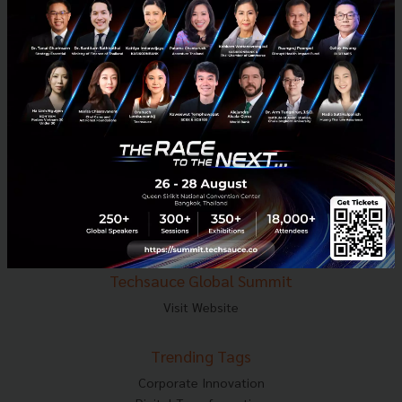
E-mail :
contact@techsauce.co
Tel : 02-001-5375
Mobile : 06-4658-9500
Techsauce Media
About Techsauce
Techsauce Services
Privacy Policy
ส่งบทความ
Techsauce Global Summit
Visit Website
Trending Tags
Corporate Innovation