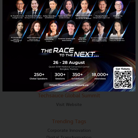
E-mail :
contact@techsauce.co
Tel : 02-001-5375
Mobile : 06-4658-9500
Techsauce Media
About Techsauce
Techsauce Services
Privacy Policy
ส่งบทความ
Techsauce Global Summit
Visit Website
Trending Tags
Corporate Innovation
Digital Transformation