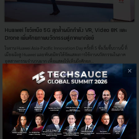
Huawei โชว์เหนือ 5G สุดล้ำผนึกกำลัง VR, Video 8K และ
Drone เพิ่มศักยภาพนวัตกรรมสู่ภาคพาณิชย์
ในงาน Huawei Asia-Pacific Innovation Day ครั้งที่ 5 ซึ่งเริ่มขึ้นวานนี้ ที่
เมืองเฉิงตู Huawei และพันธมิตรได้จัดแสดงการใช้งานนวัตกรรมในภาค
อุตสาหกรรมจำนวนมาก เพื่อแสดงให้เห็นถึงศักยภ...
×
กันยายน 6, 2019
| By
Techsauce Team
46
PR News
AI
5G
AR/VR
Huawei