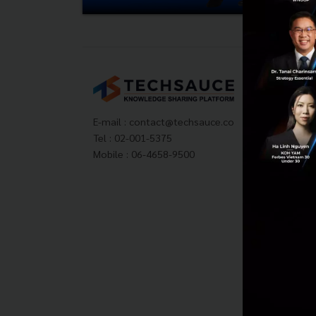
Tech
About
Techs
E-mail :
contact@techsauce.co
Privac
Tel : 02-001-5375
ส่งบ
Mobile : 06-4658-9500
Tech
Visit