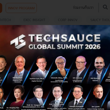
ร่วมงานกับเรา
INNOV PROGRAM
THTECH
EXEC INSIGHT
CORP INNOV
SAUCY THO
การเดินทาง 25 ปีของ XBOX ธุรกิจที่เคยเกิดมาเพื่อ
สกัด PlayStation เพราะความกลัว
ซีอีโอใหม่ Xbox ยอมรับธุรกิจไม่แข็งแรง ขาดทุน 64 เซนต์ต่อ
ทุกดอลลาร์ที่ลงทุน เดินหน้า Reset ครั้งใหญ่ที่สุดใน
ประวัติศาสตร์ หั่นชั้นบริหารจาก 14 เหลือ 5 พร้อมย้อนดูจุด
กำเนิด Xbox เคร...
กรกฎาคม 7, 2026
| By
Techsauce Team
0