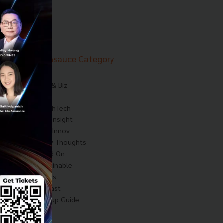
Techsauce Category
News
Tech & Biz
AI
HealthTech
Exec Insight
Corp Innov
Saucy Thoughts
Based On
Sustainable
Videos
Podcast
Startup Guide