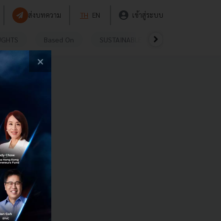
ส่งบทความ
TH
EN
เข้าสู่ระบบ
UGHTS
Based On
SUSTAINABLE
VIDEOS
P
×