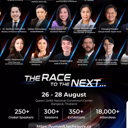
Based On
Xbox
Microsoft
Game Pass
Asha Sharma
sauce Media
Trending Tags
 Techsauce
Corporate Innovation
auce Services
Digital Transformation
y Policy
E-Commerce
ทความ
Startup
Technology
sauce Global Summit
 Website