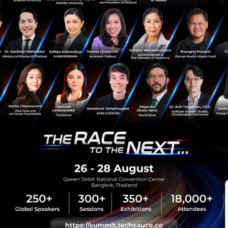
PR News
aws
amity
cloud
AWS Marketplace
sauce Media
Trending Tags
 Techsauce
Corporate Innovation
auce Services
Digital Transformation
y Policy
E-Commerce
ทความ
Startup
Technology
sauce Global Summit
 Website