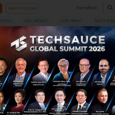
ร่วมงานกับเรา
INNOV PROGRAM
THTECH
EXEC INSIGHT
CORP INNOV
SAUCY THO
LACE
Amity ก้าวสู่รายแรกของไทย ที่ได้อยู่ใน AWS
Marketplace แค็ตตาล็อกซอฟต์แวร์โซลูชันระดับ
โลก
เอมิตี้ (Amity) เป็นคู่ค้าด้านเทคโนโลยีของ Amazon Web
Services: AWS อีกทั้งยังเป็นสตาร์ทอัพที่ช่วยให้บริษัทหรือ
องค์กรต่าง ๆ บูรณาการ Social features เข้ากับแอปพลิเคชัน
ของตนเองได้อย...
สิงหาคม 8, 2022
| By
Techsauce Team
2