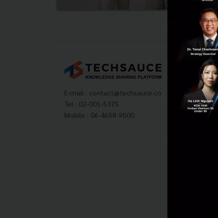
Tech
About
Techs
E-mail :
contact@techsauce.co
Privac
Tel : 02-001-5375
ส่งบ
Mobile : 06-4658-9500
Tech
Visit