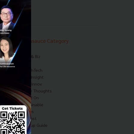
Techsauce Category
News
Tech & Biz
AI
HealthTech
Exec Insight
Corp Innov
Saucy Thoughts
Based On
Sustainable
Videos
Podcast
Startup Guide