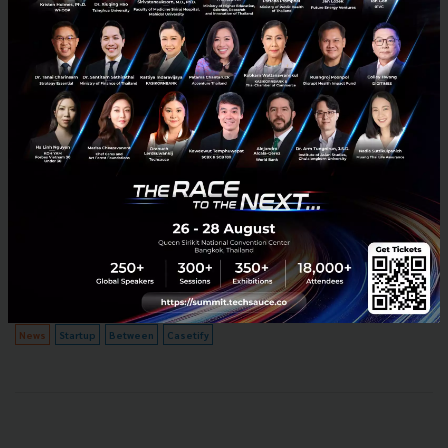
Between จับมือ Casetify เปิดตัวแอปสร้างเคสมือถือแบบที่
คุณอยากได้ชิ้นเดียวในโลก
เมื่อวันที่ 21 กันยายน Between แอปพลิเคชันที่ให้บริการสำหรับคู่รักเพื่อ
แชร์ความรักของพวกเขาลงบนพื้นที่ส่วนตัวได้จับมือกับ Casetify ซึ่งเป็น
บริษัทผลิตเคสโทรศัพท์และอื่นๆอีกมากมาย เป...
กันยายน 23, 2015
| By
Techsauce Team
0
News
Startup
Between
Casetify